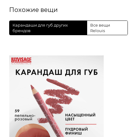
Похожие вещи
Карандаши для губ других
Все вещи
брендов
Relouis