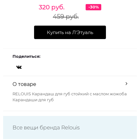
320 руб.
-30%
459 руб.
Купить на Л'Этуаль
Поделиться:
О товаре
RELOUIS Карандаш для губ стойкий с маслом жожоба
Карандаши для губ
Все вещи бренда Relouis