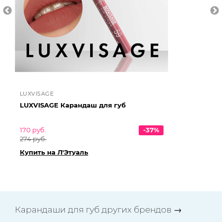
LUXVISAGE
LU
LUXVISAGE Карандаш для губ
LU
170 руб.
-37%
259
274 руб.
418
Купить на Л'Этуаль
Ку
Карандаши для губ других брендов
→