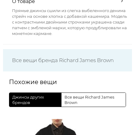
О товаре
Прямые джинсы сшили из слегка выбеленного денима
стрейч на основе хлопка с добавкой кашемира. Модель
с контрастными двойными строчками украшена сзади
патчем с эмблемой марки, которую продублировали на
монетном кармане.
Все вещи бренда Richard James Brown
Похожие вещи
Джинсы других
Все вещи Richard James
брендов
Brown