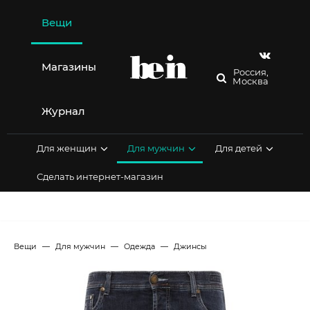
Перейти
к
Вещи
содержимому
Магазины
Россия,
Москва
Журнал
Для женщин
Для мужчин
Для детей
Сделать интернет-магазин
Вещи
Для мужчин
Одежда
Джинсы