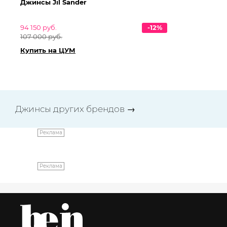
Джинсы Jil Sander
Дж
94 150 руб.
-12%
84 
107 000 руб.
95 
Купить на ЦУМ
Ку
Джинсы других брендов
→
Реклама
Реклама