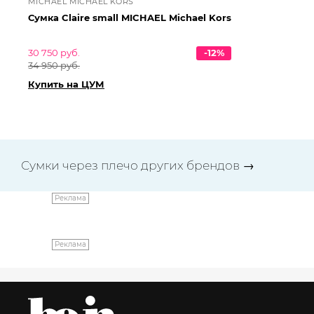
MICHAEL MICHAEL KORS
EM
Сумка Claire small MICHAEL Michael Kors
Су
30 750 руб.
-12%
79 
34 950 руб.
89
Купить на ЦУМ
Ку
Сумки через плечо других брендов
→
Реклама
Реклама