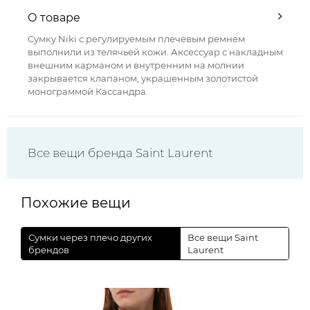
О товаре
Сумку Niki с регулируемым плечевым ремнем
выполнили из телячьей кожи. Аксессуар с накладным
внешним карманом и внутренним на молнии
закрывается клапаном, украшенным золотистой
монограммой Кассандра.
Все вещи бренда Saint Laurent
Похожие вещи
Сумки через плечо других
Все вещи Saint
брендов
Laurent