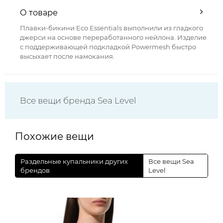
О товаре
Плавки-бикини Eco Essentials выполнили из гладкого
джерси на основе переработанного нейлона. Изделие
с поддерживающей подкладкой Powermesh быстро
высыхает после намокания.
Все вещи бренда Sea Level
Похожие вещи
Раздельные купальники других
Все вещи Sea
брендов
Level