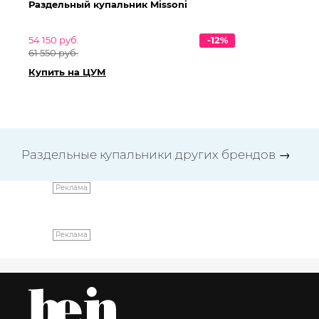
Раздельный купальник Missoni
Бр
54 150 руб.
-12%
28
61 550 руб.
Ку
Купить на ЦУМ
Раздельные купальники других брендов
→
Реклама
Реклама