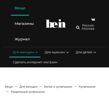
Перейти
к
Вещи
содержимому
Магазины
Россия,
Москва
Журнал
Для женщин
Для мужчин
Для детей
Сделать интернет-магазин
Вещи
Для женщин
Белье и купальники
Купальники
Раздельные купальники