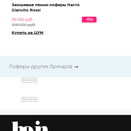
Замшевые пенни-лоферы Harris
За
Gianvito Rossi
Gi
95 050 руб.
-11%
95
108 000 руб.
10
Купить на ЦУМ
Ку
Лоферы других брендов
→
Реклама
Реклама