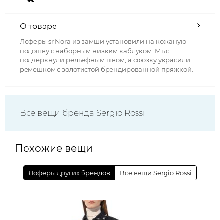
О товаре
Лоферы sr Nora из замши установили на кожаную
подошву с наборным низким каблуком. Мыс
подчеркнули рельефным швом, а союзку украсили
ремешком с золотистой брендированной пряжкой.
Все вещи бренда Sergio Rossi
Похожие вещи
Лоферы других брендов
Все вещи Sergio Rossi