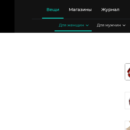
Перейти
к
Вещи
Магазины
Журнал
содержимому
Для женщин
Для мужчин