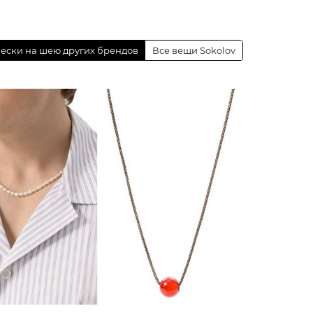
ески на шею других брендов
Все вещи Sokolov