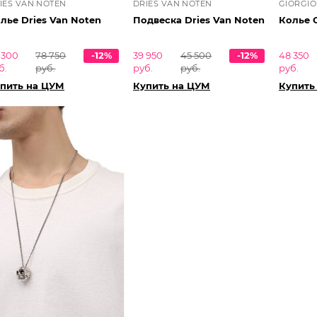
IES VAN NOTEN
DRIES VAN NOTEN
GIORGIO
лье Dries Van Noten
Подвеска Dries Van Noten
Колье G
 300
78 750
-12%
39 950
45 500
-12%
48 350
б.
руб.
руб.
руб.
руб.
пить на ЦУМ
Купить на ЦУМ
Купить