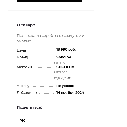
О товаре
Подвеска из серебра с жемчугом и
эмалью
13 990 руб.
Цена
Бренд
Sokolov
каталог
Магазин
SOKOLOV
каталог
,
где купить
Артикул
не указан
Добавлено
14 ноября 2024
Поделиться: