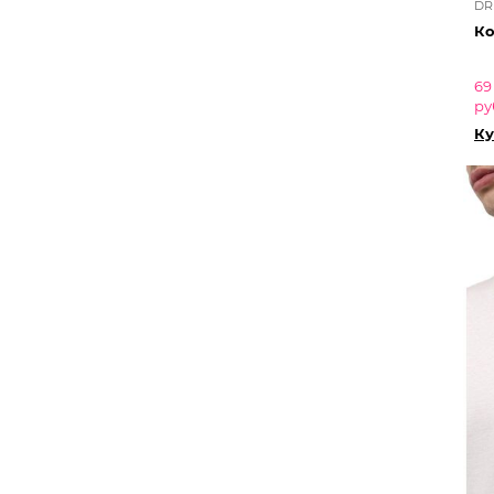
DR
Ко
69
ру
Ку