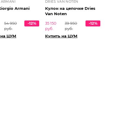
 ARMANI
DRIES VAN NOTEN
iorgio Armani
Кулон на цепочке Dries
Van Noten
54 950
-12%
35 150
39 950
-12%
руб.
руб.
руб.
 на ЦУМ
Купить на ЦУМ