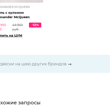
EXANDER MCQUEEN
пь с кулоном
exander McQueen
 950
49 950
-12%
б.
руб.
пить на ЦУМ
двески на шею других брендов
→
хожие запросы