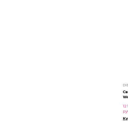
DI
Св
Wo
12 
ру
Ку