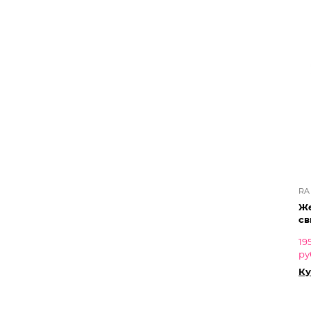
RA
Же
св
19
ру
Ку