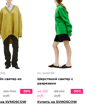
ONS
JIL SANDER
йз свитер из
Шерстяной свитер с
разрезами
220 700
-30%
44 550
89 100
-50%
руб.
руб.
руб.
 на SVMOSCOW
Купить на SVMOSCOW