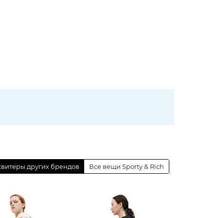
витеры других брендов
Все вещи Sporty & Rich