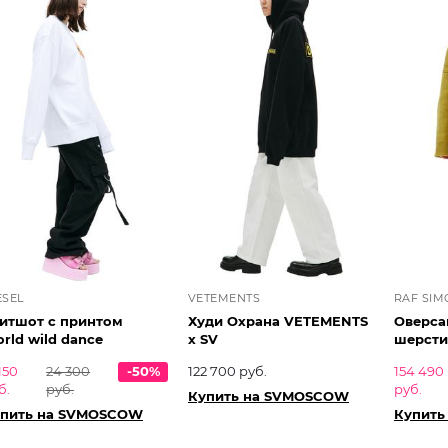
ESEL
VETEMENTS
RAF SIM
итшот с принтом
Худи Охрана VETEMENTS
Оверса
rld wild dance
х SV
шерсти
150
24 300
-50%
122 700 руб.
154 490
б.
руб.
руб.
Купить на SVMOSCOW
пить на SVMOSCOW
Купить