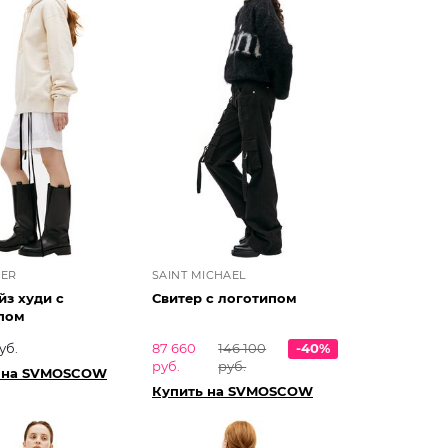
DER
SAINT MICHAEL
йз худи с
Свитер с логотипом
пом
уб.
87 660
146 100
-40%
руб.
руб.
 на SVMOSCOW
Купить на SVMOSCOW