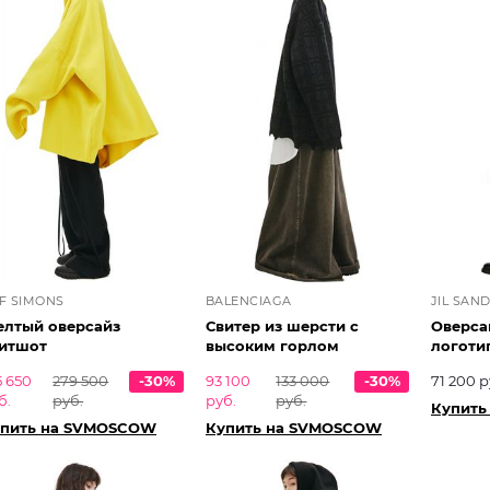
F SIMONS
BALENCIAGA
JIL SAN
лтый оверсайз
Свитер из шерсти с
Оверса
итшот
высоким горлом
логоти
5 650
279 500
-30%
93 100
133 000
-30%
71 200 р
б.
руб.
руб.
руб.
Купить
пить на SVMOSCOW
Купить на SVMOSCOW