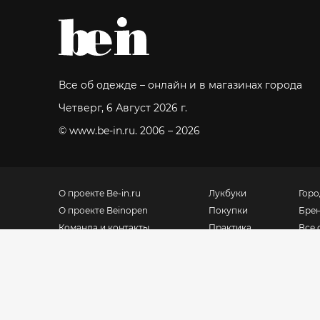
Все об одежде – онлайн и в магазинах города
Четверг, 6 Август 2026 г.
© www.be-in.ru. 2006 – 2026
О проекте Be-in.ru
Лукбуки
Горо
О проекте Beinopen
Покупки
Бре
Команда и контакты
Практика
Все 
Мос
F.A.Q.
Glocalabel.com
Доставка, оплата, возврат
Магазины для
дома
Политика
конфиденциальности