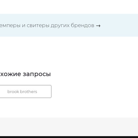
емперы и свитеры других брендов
→
хожие запросы
brook brothers