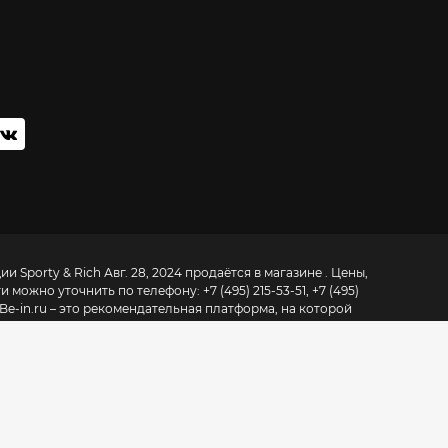
и Sporty & Rich Авг. 28, 2024 продаётся в магазине . Цены,
ти можно уточнить по телефону:
+7 (495) 215-53-51, +7 (495)
Be-in.ru – это рекомендательная платформа, на которой
к сетевых, так и локальных марок из 6000 магазинов в 200
талоге одежды Москвы
» мы рассказываем о лучших вещах,
го города и в интернете. Раздел «
Магазины одежды
рецензий, адресов и телефонов магазинов и торговых
 о том, как устроена модная индустрия в России и мире:
бизнес-
инутные инфоповоды, а стараемся подробно и критично