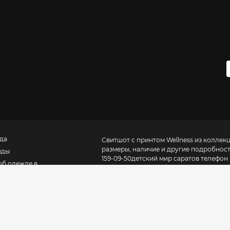
да
Свитшот с принтом Wellness из коллекци
размеры, наличие и другие подробнос
нды
159-09-50
детский мир саратов телефон
об одежде в
собраны одежда, обувь и аксессуары ка
кве
городах России и 50 городах СНГ. В «
Ка
которые можно купить в магазинах ваше
Москвы
» включает самую полную базу 
центров. BE IN OPEN – это журнал
обучение в моде для дизайнеров, ритейлеров и маркетологов в формате курсов, лекций и видео
уроков
. Мы не ориентируемся на сиюм