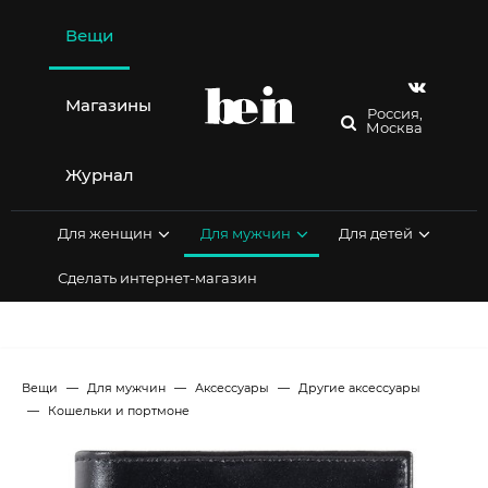
Перейти
к
Вещи
содержимому
Магазины
Россия,
Москва
Журнал
Для женщин
Для мужчин
Для детей
Сделать интернет-магазин
Вещи
Для мужчин
Аксессуары
Другие аксессуары
Кошельки и портмоне