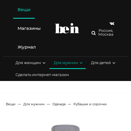
Перейти
к
Вещи
содержимому
Магазины
Россия,
Москва
Журнал
Для женщин
Для мужчин
Для детей
Сделать интернет-магазин
Вещи
Для мужчин
Одежда
Рубашки и сорочки