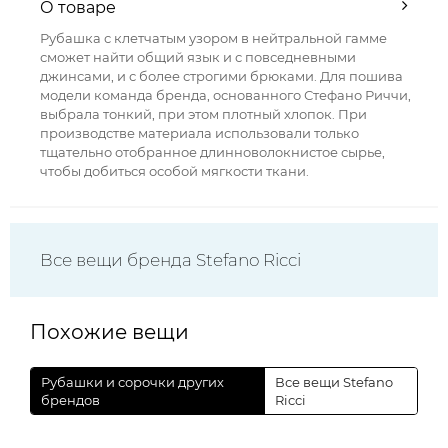
О товаре
Рубашка с клетчатым узором в нейтральной гамме
сможет найти общий язык и с повседневными
джинсами, и с более строгими брюками. Для пошива
модели команда бренда, основанного Стефано Риччи,
выбрала тонкий, при этом плотный хлопок. При
производстве материала использовали только
тщательно отобранное длинноволокнистое сырье,
чтобы добиться особой мягкости ткани.
Все вещи бренда Stefano Ricci
Похожие вещи
Рубашки и сорочки других
Все вещи Stefano
брендов
Ricci