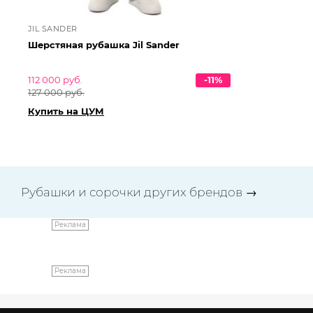
JIL SANDER
JI
Шерстяная рубашка Jil Sander
Хл
112 000 руб.
-11%
87 
127 000 руб.
99 
Купить на ЦУМ
Ку
Рубашки и сорочки других брендов
→
Реклама
Реклама