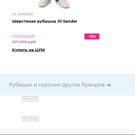
JIL SANDER
JI
Шерстяная рубашка Jil Sander
Хл
112 000 руб.
-11%
87 
127 000 руб.
99 
Купить на ЦУМ
Ку
Рубашки и сорочки других брендов
→
Реклама
Реклама