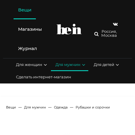
Перейти
к
Вещи
содержимому
Магазины
Россия,
Москва
Журнал
Для женщин
Для мужчин
Для детей
Сделать интернет-магазин
Вещи
Для мужчин
Одежда
Рубашки и сорочки