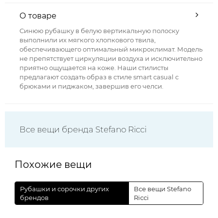
О товаре
Синюю рубашку в белую вертикальную полоску
выполнили их мягкого хлопкового твила,
обеспечивающего оптимальный микроклимат. Модель
не препятствует циркуляции воздуха и исключительно
приятно ощущается на коже. Наши стилисты
предлагают создать образ в стиле smart casual с
брюками и пиджаком, завершив его челси.
Все вещи бренда Stefano Ricci
Похожие вещи
Рубашки и сорочки других
Все вещи Stefano
брендов
Ricci