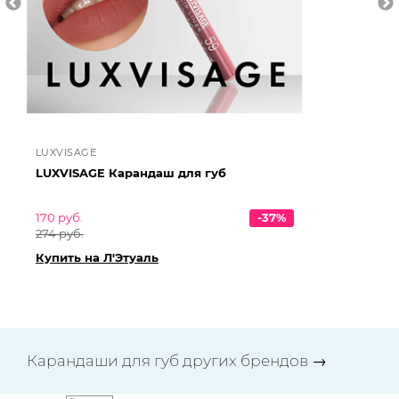
LUXVISAGE
LU
LUXVISAGE Карандаш для губ
LU
170 руб.
-37%
259
274 руб.
418
Купить на Л'Этуаль
Ку
Карандаши для губ других брендов
→