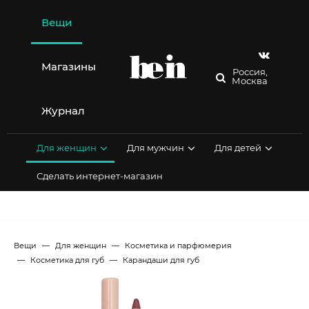
Перейти
к
Вещи
содержимому
Магазины
Россия,
Москва
Журнал
Для женщин
Для мужчин
Для детей
Сделать интернет-магазин
Вещи
Для женщин
Косметика и парфюмерия
Косметика для губ
Карандаши для губ