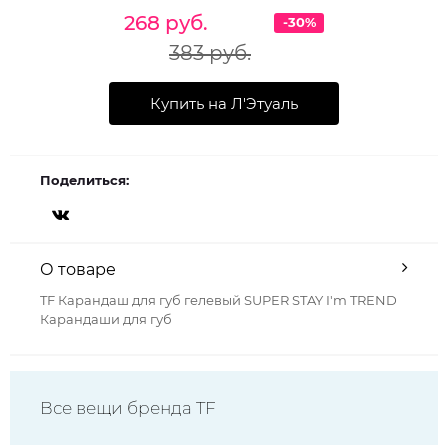
268 руб.
-30%
383 руб.
Купить на Л'Этуаль
Поделиться:
О товаре
TF Карандаш для губ гелевый SUPER STAY I'm TREND
Карандаши для губ
Все вещи бренда TF