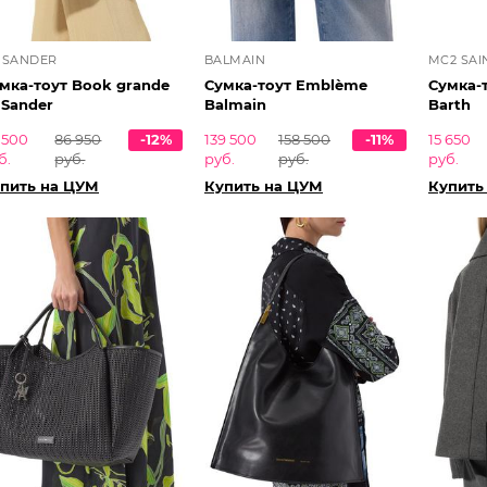
L SANDER
BALMAIN
MC2 SAI
мка-тоут Book grande
Сумка-тоут Emblème
Сумка-т
l Sander
Balmain
Barth
 500
86 950
-12%
139 500
158 500
-11%
15 650
б.
руб.
руб.
руб.
руб.
пить на ЦУМ
Купить на ЦУМ
Купить