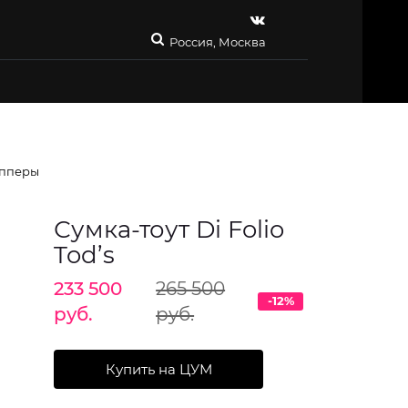
Россия, Москва
пперы
Сумка-тоут Di Folio
Tod’s
233 500
265 500
-12%
руб.
руб.
Купить на ЦУМ