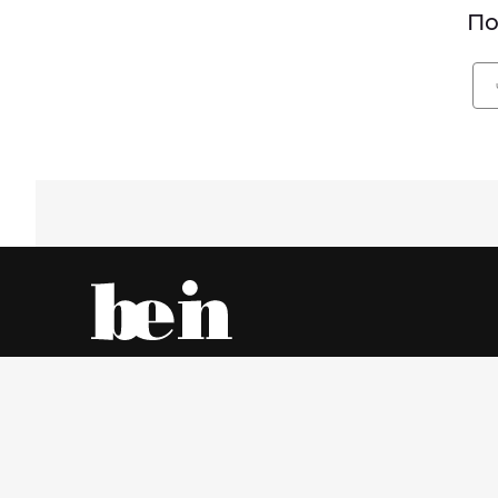
По
Все об одежде – онлайн и в магазинах города
Пятница, 7 Август 2026 г.
© www.be-in.ru. 2006 – 2026