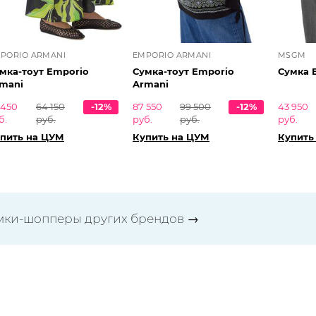
PORIO ARMANI
EMPORIO ARMANI
MSGM
мка-тоут Emporio
Сумка-тоут Emporio
Сумка 
mani
Armani
 450
64 150
-12%
87 550
99 500
-12%
43 950
б.
руб.
руб.
руб.
руб.
пить на ЦУМ
Купить на ЦУМ
Купить
мки-шопперы других брендов
→