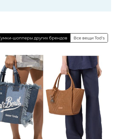
Сумки-шопперы других брендов
Все вещи Tod's