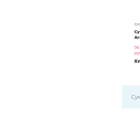
EM
Су
Ar
56
ру
Ку
Су