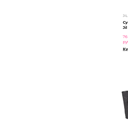
JI
Су
Ji
76
ру
Ку