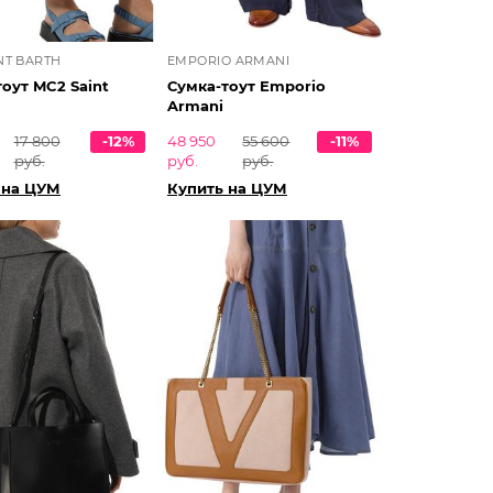
NT BARTH
EMPORIO ARMANI
оут MC2 Saint
Сумка-тоут Emporio
Armani
17 800
-12%
48 950
55 600
-11%
руб.
руб.
руб.
 на ЦУМ
Купить на ЦУМ