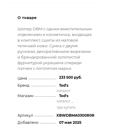
О товаре
Шопер DBM с одним вместительным
отделением и косметичка, входящая
в комплект, сшиты из матовой
телячьей кожи. Сумка с двумя
ручками, декоративными вырезами
и брендированной золотистой
фурнитурой украшена спереди
патчем с логотипом марки.
233 500 руб.
Цена
Бренд
Tod's
каталог
Магазин
Tod's
каталог
,
где купить
Артикул
XBWDBMA0300R0R
Добавлено
07 мая 2025