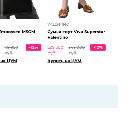
VALENTINO
Embossed MSGM
Сумка-тоут Viva Superstar
Valentino
49 950
-12%
299 500
343 000
-12%
руб.
руб.
руб.
 на ЦУМ
Купить на ЦУМ