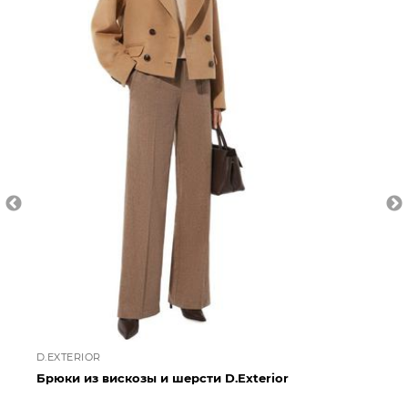
D.EXTERIOR
D.
Брюки из вискозы и шерсти D.Exterior
Бр
D.