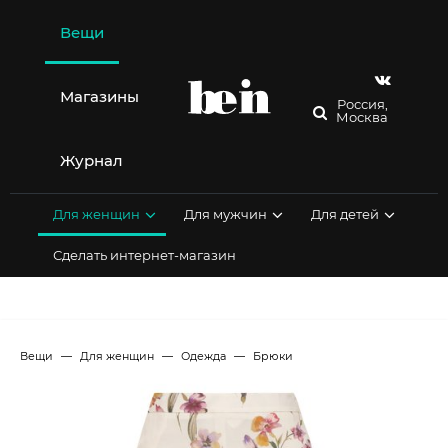
Перейти
к
Вещи
содержимому
Магазины
Россия,
Москва
Журнал
Для женщин
Для мужчин
Для детей
Сделать интернет-магазин
Вещи
Для женщин
Одежда
Брюки