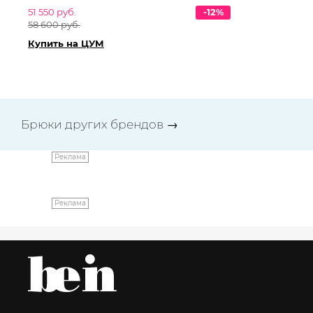
51 550 руб.
-12%
47 
58 600 руб.
53
Купить на ЦУМ
Ку
Брюки других брендов
→
Реклама
Реклама