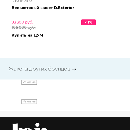
D.EXTERIOR
MI
Вельветовый жакет D.Exterior
Жа
93 300 руб.
-11%
10
106 000 руб.
121
Купить на ЦУМ
Ку
Жакеты других брендов
→
Реклама
Реклама