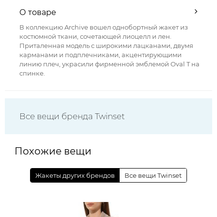
О товаре
В коллекцию Archive вошел однобортный жакет из
костюмной ткани, сочетающей лиоцелл и лен.
Приталенная модель с широкими лацканами, двумя
карманами и подплечниками, акцентирующими
линию плеч, украсили фирменной эмблемой Oval T на
спинке.
Все вещи бренда Twinset
Похожие вещи
Жакеты других брендов
Все вещи Twinset