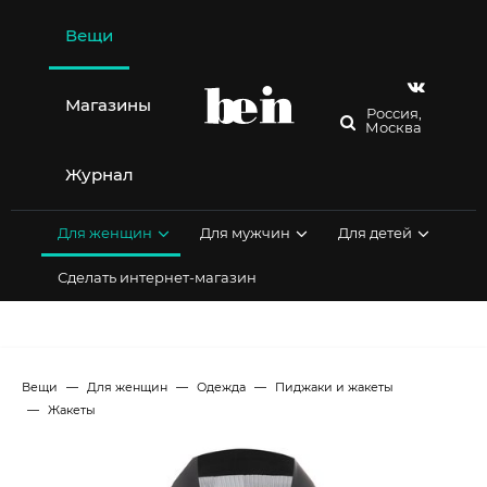
Перейти
к
Вещи
содержимому
Магазины
Россия,
Москва
Журнал
Для женщин
Для мужчин
Для детей
Сделать интернет-магазин
Вещи
Для женщин
Одежда
Пиджаки и жакеты
Жакеты