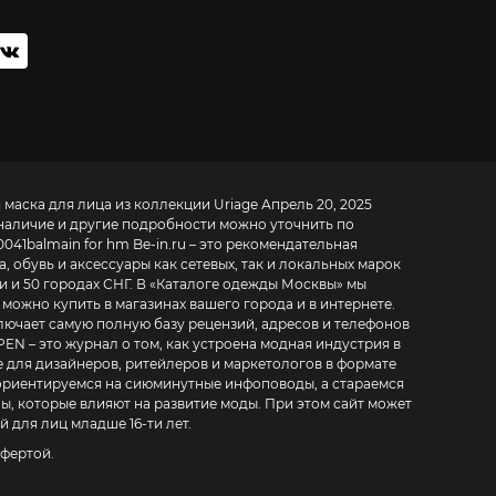
аска для лица из коллекции Uriage Апрель 20, 2025
, наличие и другие подробности можно уточнить по
0041
balmain for hm
Be-in.ru – это рекомендательная
 обувь и аксессуары как сетевых, так и локальных марок
 и 50 городах СНГ. В «
Каталоге одежды Москвы
» мы
можно купить в магазинах вашего города и в интернете.
ключает самую полную базу рецензий, адресов и телефонов
гов в формате
 ориентируемся на сиюминутные инфоповоды, а стараемся
, которые влияют на развитие моды. При этом сайт может
 для лиц младше 16-ти лет.
фертой.