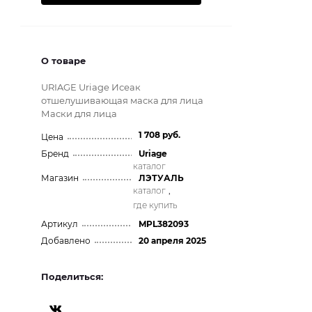
О товаре
URIAGE Uriage Исеак
отшелушивающая маска для лица
Маски для лица
1 708 руб.
Цена
Бренд
Uriage
каталог
Магазин
ЛЭТУАЛЬ
каталог
,
где купить
Артикул
MPL382093
Добавлено
20 апреля 2025
Поделиться: