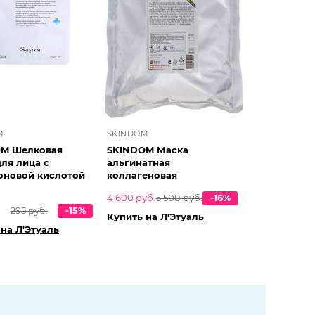
M
SKINDOM
M Шелковая
SKINDOM Маска
для лица с
альгинатная
оновой кислотой
коллагеновая
4 600 руб.
5 500 руб.
-16%
.
295 руб.
-15%
Купить на Л'Этуаль
на Л'Этуаль