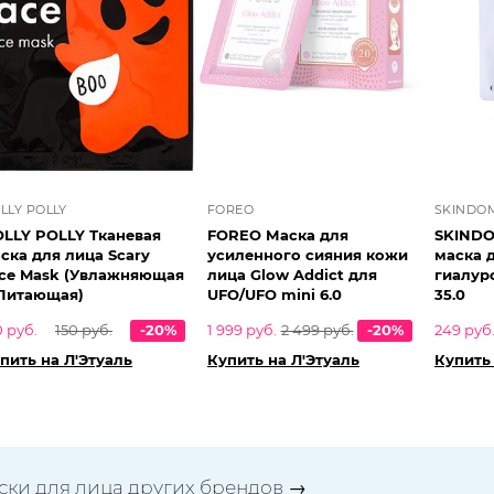
LLY POLLY
FOREO
SKINDO
LLY POLLY Тканевая
FOREO Маска для
SKINDO
ска для лица Scary
усиленного сияния кожи
маска 
ce Mask (Увлажняющая
лица Glow Addict для
гиалур
Питающая)
UFO/UFO mini 6.0
35.0
0 руб.
150 руб.
-20%
1 999 руб.
2 499 руб.
-20%
249 руб
пить на Л'Этуаль
Купить на Л'Этуаль
Купить 
ски для лица других брендов
→