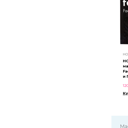
HO
HO
ма
Fa
и 
12
Ку
Ма