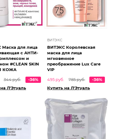
ВИТЭКС
 Маска для лица
ВИТЭКС Королевская
ивающая с АНТИ-
маска для лица
омплексом и
мгновенное
ном #CLEAN SKIN
преображение Lux Care
Я КОЖА
VIP
344 руб.
-36%
495 руб.
785 руб.
-36%
на Л'Этуаль
Купить на Л'Этуаль