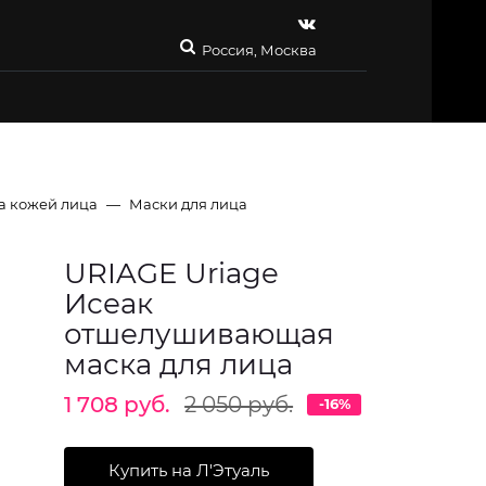
Россия, Москва
за кожей лица
Маски для лица
URIAGE Uriage
Исеак
отшелушивающая
маска для лица
1 708 руб.
2 050 руб.
-16%
Купить на Л'Этуаль