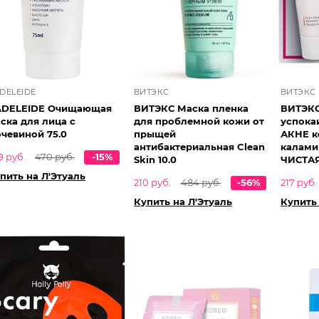
ADELEIDE
ВИТЭКС
ВИТЭКС
ADELEIDE Очищающая
ВИТЭКС Маска пленка
ВИТЭКС
ска для лица с
для проблемной кожи от
успока
чевиной 75.0
прыщей
АКНЕ к
антибактериальная Clean
калами
9 руб.
470 руб.
-15%
Skin 10.0
ЧИСТА
пить на Л'Этуаль
210 руб.
484 руб.
-56%
217 руб.
Купить на Л'Этуаль
Купить 