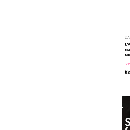
L'
L'
ма
мо
39
Ку