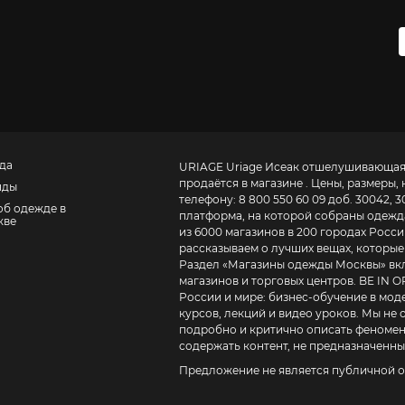
да
URIAGE Uriage Исеак отшелушивающая м
продаётся в магазине . Цены, размеры
нды
телефону:
8 800 550 60 09 доб. 30042, 3
об одежде в
платформа, на которой собраны одежда,
кве
из 6000 магазинов в 200 городах России
рассказываем о лучших вещах, которые 
Раздел «
Магазины одежды Москвы
» в
магазинов и торговых центров. BE IN OPEN – это журнал о том, как устроена модная индустрия в
России и мире:
бизнес-обучение в моде для дизайнеров, ритейлеров и маркетоло
курсов, лекций и видео уроков
. Мы не
подробно и критично описать феномены
содержать контент, не предназначенный
Предложение не является публичной о