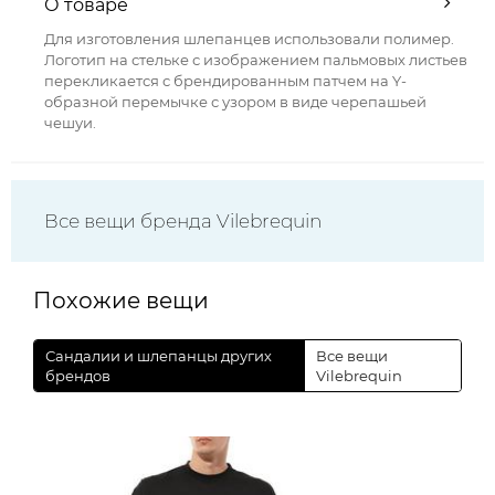
О товаре
Для изготовления шлепанцев использовали полимер.
Логотип на стельке с изображением пальмовых листьев
перекликается с брендированным патчем на Y-
образной перемычке с узором в виде черепашьей
чешуи.
Все вещи бренда Vilebrequin
Похожие вещи
Сандалии и шлепанцы других
Все вещи
брендов
Vilebrequin