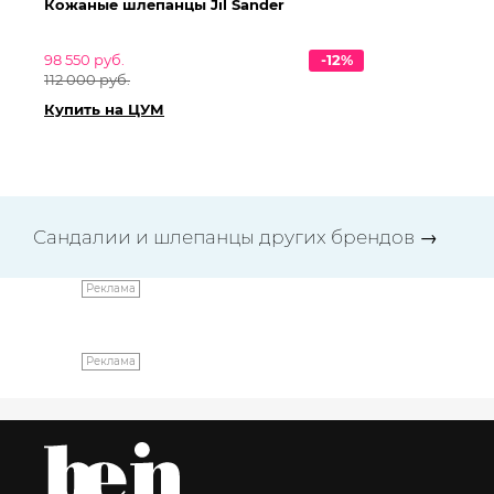
Кожаные шлепанцы Jil Sander
Ко
98 550 руб.
-12%
94 
112 000 руб.
10
Купить на ЦУМ
Ку
Сандалии и шлепанцы других брендов
→
Реклама
Реклама