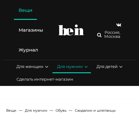
Перейти
к
Вещи
содержимому
Магазины
Россия,
Москва
Журнал
Для женщин
Для мужчин
Для детей
Сделать интернет-магазин
Вещи
Для мужчин
Обувь
Сандалии и шлепанцы