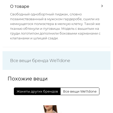
О товаре
Свободный однобортный пиджак, словно
позаимствованный в мужском гардеробе, сшили из
немнущегося полиэстера в мелкую клетку. Такой же
тканью обтянули и пуговицы. Модель с вышитым на
груди логотипом дополнили боковыми карманами с
клапанами и шлицей сзади.
Все вещи бренда We11done
Похожие вещи
Жакеты других брендов
Все вещи We11done