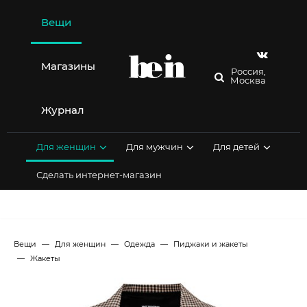
Перейти
к
Вещи
содержимому
Магазины
Россия,
Москва
Журнал
Для женщин
Для мужчин
Для детей
Сделать интернет-магазин
Вещи
Для женщин
Одежда
Пиджаки и жакеты
Жакеты