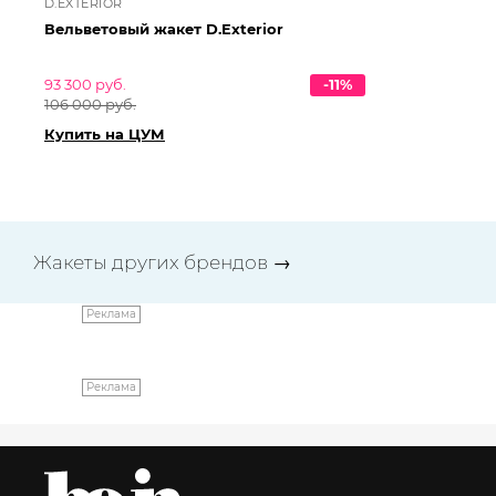
D.EXTERIOR
MI
Вельветовый жакет D.Exterior
Жа
93 300 руб.
-11%
10
106 000 руб.
121
Купить на ЦУМ
Ку
Жакеты других брендов
→
Реклама
Реклама