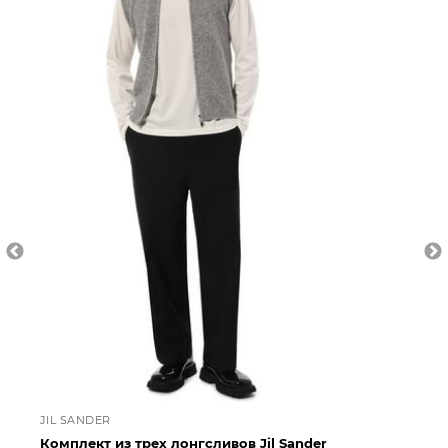
JIL SANDER
JI
Комплект из трех лонгсливов Jil Sander
Ко