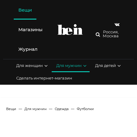
Перейти
к
Вещи
содержимому
Магазины
Россия,
Москва
Журнал
Для женщин
Для мужчин
Для детей
Сделать интернет-магазин
Вещи
Для мужчин
Одежда
Футболки