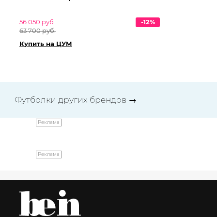
56 050 руб.
-12%
49
63 700 руб.
57
Купить на ЦУМ
Ку
Футболки других брендов
→
Реклама
Реклама