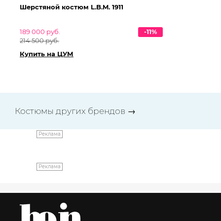
Шерстяной костюм L.B.M. 1911
Ко
189 000 руб.
-11%
65
214 500 руб.
Ку
Купить на ЦУМ
Костюмы других брендов
→
Реклама
Реклама