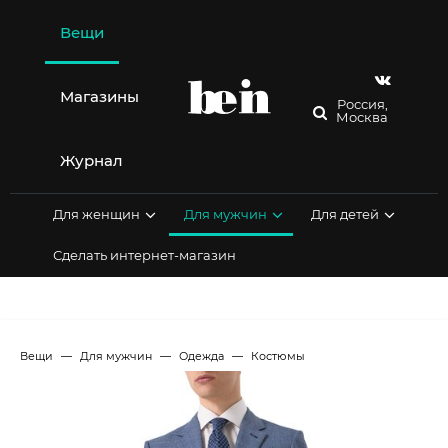
Перейти
к
Вещи
содержимому
Магазины
Россия,
Москва
Журнал
Для женщин
Для мужчин
Для детей
Сделать интернет-магазин
Вещи
Для мужчин
Одежда
Костюмы