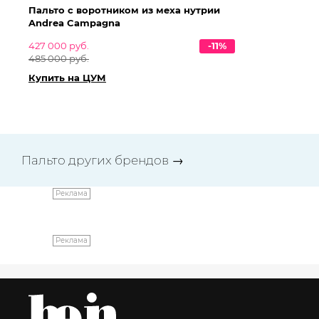
Пальто с воротником из меха нутрии
Па
Andrea Campagna
An
427 000 руб.
-11%
42
485 000 руб.
48
Купить на ЦУМ
Ку
Пальто других брендов
→
Реклама
Реклама