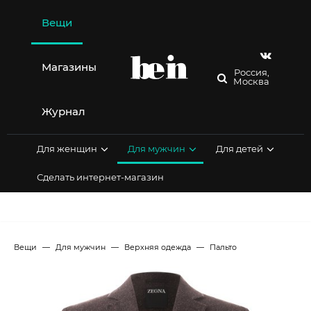
Перейти
к
Вещи
содержимому
Магазины
Россия,
Москва
Журнал
Для женщин
Для мужчин
Для детей
Сделать интернет-магазин
Вещи
Для мужчин
Верхняя одежда
Пальто