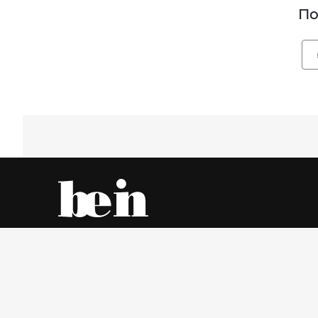
По
Все об одежде – онлайн и в магазинах города
Пятница, 7 Август 2026 г.
© www.be-in.ru. 2006 – 2026