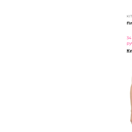
KI
Пл
34
ру
Ку