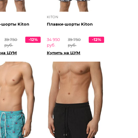
KITON
-шорты Kiton
Плавки-шорты Kiton
39 750
-12%
34 950
39 750
-12%
руб.
руб.
руб.
 на ЦУМ
Купить на ЦУМ