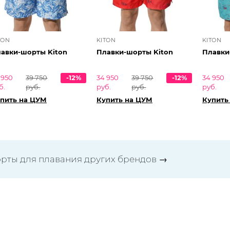
TON
KITON
KITON
авки-шорты Kiton
Плавки-шорты Kiton
Плавки
 950
39 750
-12%
34 950
39 750
-12%
34 950
б.
руб.
руб.
руб.
руб.
пить на ЦУМ
Купить на ЦУМ
Купить
рты для плавания других брендов
→