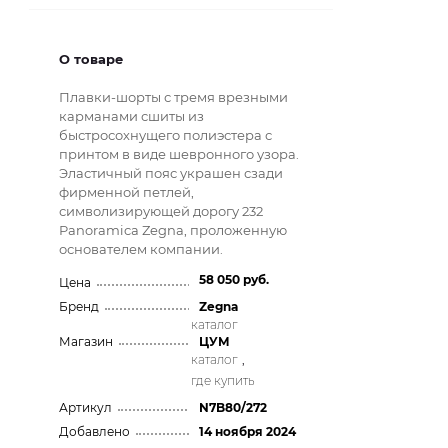
О товаре
Плавки-шорты с тремя врезными
карманами сшиты из
быстросохнущего полиэстера с
принтом в виде шевронного узора.
Эластичный пояс украшен сзади
фирменной петлей,
символизирующей дорогу 232
Panoramica Zegna, проложенную
основателем компании.
58 050 руб.
Цена
Бренд
Zegna
каталог
Магазин
ЦУМ
каталог
,
где купить
Артикул
N7B80/272
Добавлено
14 ноября 2024