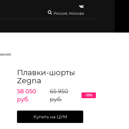
Россия, Москва
вания
Плавки-шорты
Zegna
58 050
65 950
-11%
руб.
руб.
Купить на ЦУМ