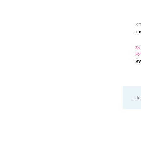
KI
Пл
34
ру
Ку
Шо