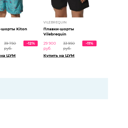
VILEBREQUIN
-шорты Kiton
Плавки-шорты
Vilebrequin
39 750
-12%
29 900
33 950
-11%
руб.
руб.
руб.
 на ЦУМ
Купить на ЦУМ