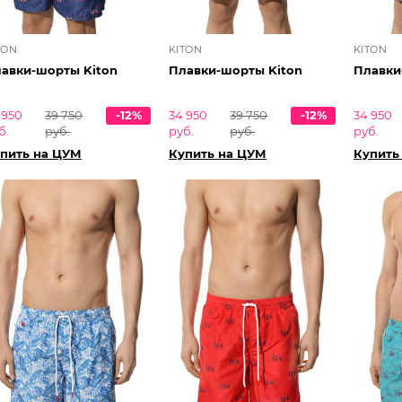
TON
KITON
KITON
авки-шорты Kiton
Плавки-шорты Kiton
Плавки
 950
39 750
-12%
34 950
39 750
-12%
34 950
б.
руб.
руб.
руб.
руб.
пить на ЦУМ
Купить на ЦУМ
Купить