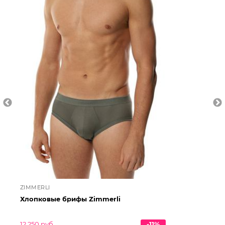
ZIMMERLI
ZI
Хлопковые брифы Zimmerli
Ше
12 250 руб.
-11%
27 