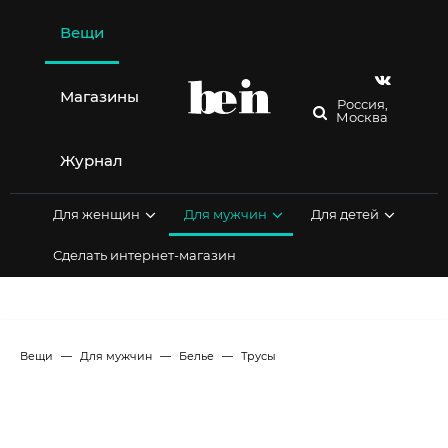
Перейти
к
Вещи
содержимому
Магазины
Россия,
Москва
Журнал
Для женщин
Для мужчин
Для детей
Сделать интернет-магазин
Вещи
Для мужчин
Белье
Трусы