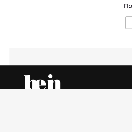
По
Все об одежде – онлайн и в магазинах города
Четверг, 6 Август 2026 г.
© www.be-in.ru. 2006 – 2026