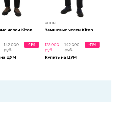
KITON
ые челси Kiton
Замшевые челси Kiton
142 000
-11%
125 000
142 000
-11%
руб.
руб.
руб.
 на ЦУМ
Купить на ЦУМ