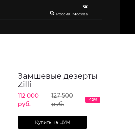
Россия, Москва
Замшевые дезерты
Zilli
112 000
127 500
-12%
руб.
руб.
Купить на ЦУМ