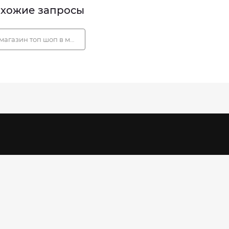
хожие запросы
магазин топ шоп в москве