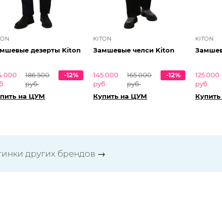
TON
KITON
KITON
мшевые дезерты Kiton
Замшевые челси Kiton
Замшев
4 000
186 500
-12%
145 000
165 000
-12%
125 000
б.
руб.
руб.
руб.
руб.
пить на ЦУМ
Купить на ЦУМ
Купить
тинки других брендов
→