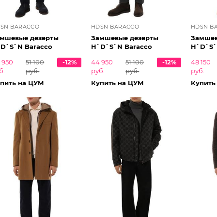
SN BARACCO
HDSN BARACCO
HDSN B
мшевые дезерты
Замшевые дезерты
Замшев
D`S`N Baracco
H`D`S`N Baracco
H`D`S`
 950
51 100
-12%
44 950
51 100
-12%
48 150
б.
руб.
руб.
руб.
руб.
пить на ЦУМ
Купить на ЦУМ
Купить