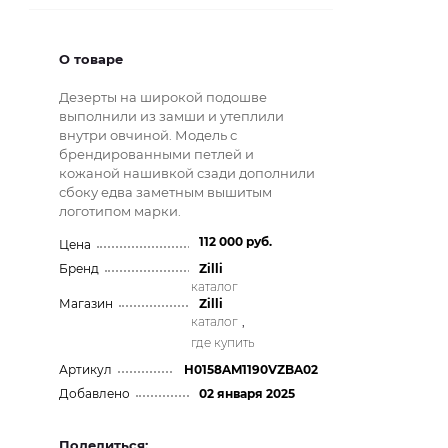
О товаре
Дезерты на широкой подошве
выполнили из замши и утеплили
внутри овчиной. Модель с
брендированными петлей и
кожаной нашивкой сзади дополнили
сбоку едва заметным вышитым
логотипом марки.
112 000 руб.
Цена
Бренд
Zilli
каталог
Магазин
Zilli
каталог
,
где купить
Артикул
H0158AM1190VZBA02
Добавлено
02 января 2025
Поделиться: