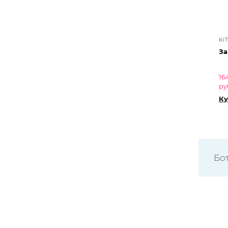
KI
За
16
ру
Ку
Бо