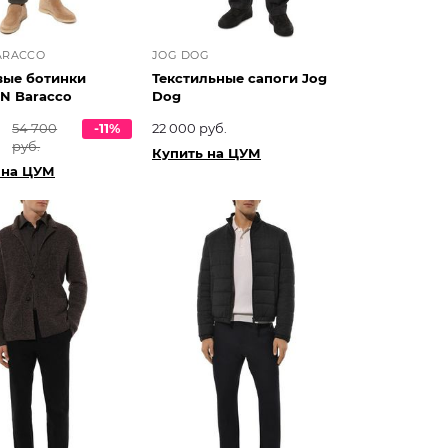
ARACCO
JOG DOG
ые ботинки
Текстильные сапоги Jog
N Baracco
Dog
54 700
-11%
22 000 руб.
руб.
Купить на ЦУМ
 на ЦУМ