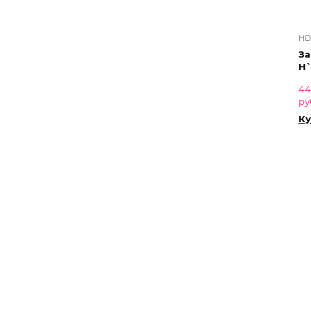
HD
За
H`
44
ру
Ку