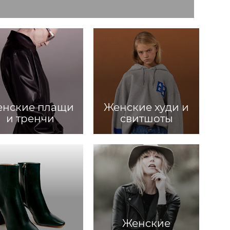
енские плащи
Женские худи и
и тренчи
свитшоты
Женские