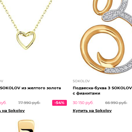
OV
SOKOLOV
 SOKOLOV из желтого золота
Подвеска-буква З SOKOLOV
с фианитами
руб.
77 990 руб.
-54%
30 150 руб.
66 990 руб.
 на Sokolov
Купить на Sokolov