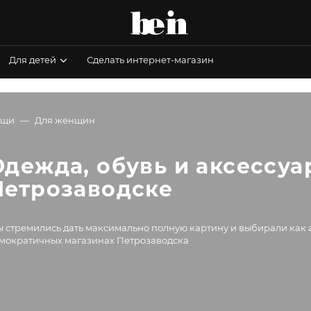
Для детей
Сделать интернет-магазин
ещи
Для женщин
Одежда, обувь и аксессуа
Петрозаводске
 стремились дать максимально полную картину и выбирали как а
мократичных магазинах Петрозаводска