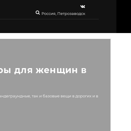
Россия, Петрозаводск
ры для женщин в 
ндеграундные, так и базовые вещи в дорогих и в