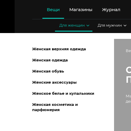
Перейти
к
Вещи
Магазины
Журнал
содержимому
Для женщин
Для мужчин
Женская верхняя одежда
В
Женская одежда
Женская обувь
Женские аксессуары
Женское белье и купальники
Мы
де
Женская косметика и
парфюмерия