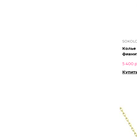
SOKOL
Колье
фиани
5 400 р
Купить