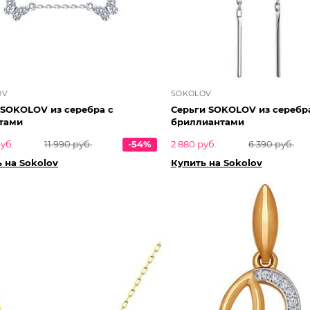
OV
SOKOLOV
 SOKOLOV из серебра с
Серьги SOKOLOV из серебр
тами
бриллиантами
уб.
11 990 руб.
-54%
2 880 руб.
6 390 руб.
 на Sokolov
Купить на Sokolov