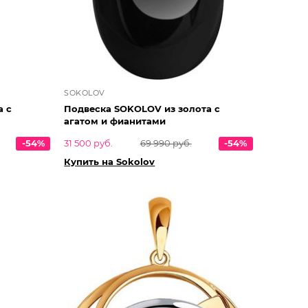
SOKOLOV
а с
Подвеска SOKOLOV из золота с
агатом и фианитами
-54%
31 500 руб.
69 990 руб.
-54%
Купить на Sokolov