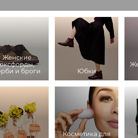
Женские
оксфорды,
Ж
ерби и броги
Юбки
Косметика для