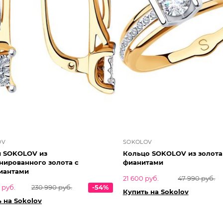
OV
SOKOLOV
и SOKOLOV из
Кольцо SOKOLOV из золота
нированного золота с
фианитами
иантами
21 600 руб.
47 990 руб.
 руб.
230 990 руб.
-54%
Купить на Sokolov
 на Sokolov