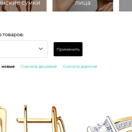
нские сумки
лица
 товаров:
Применить
а новые
Сначала дешёвые
Сначала дорогие