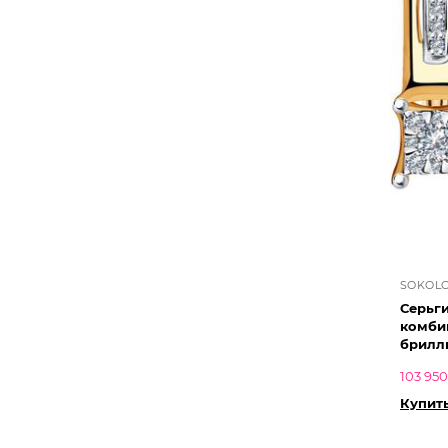
SOKOL
Серьг
комби
брилл
103 950
Купить