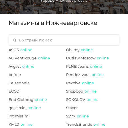
городе Нижневартовск
Магазины в Нижневартовске
ASOS
online
Oh, my
online
Au Pont Rouge
online
Outlaw Moscow
online
Avgvst
online
PLNB Jeans
online
befree
Rendez-vous
online
Calzedonia
Revolve
online
ECCO
Shopbop
online
End Clothing
online
SOKOLOV
online
go_circle_
online
Stayer
Intimissimi
SV77
online
KM20
online
TrendsBrands
online