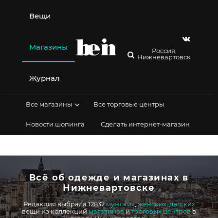
Перейти
к
Вещи
содержимому
Магазины
Россия,
Нижневартовск
Журнал
Все магазины
Все торговые центры
Новости шопинга
Сделать интернет-магазин
Всё об одежде и магазинах в
Нижневартовске
Редакция выбрала 12832
мужских
,
женских
,
детских
вещи из коллекций
магазинов
и
торговых центров
в