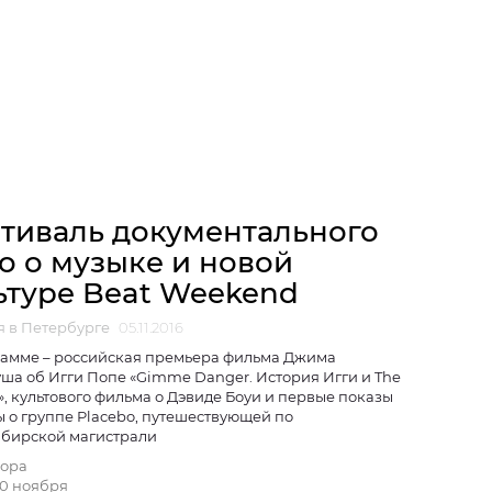
тиваль документального
о о музыке и новой
ьтуре Beat Weekend
 в Петербурге
05.11.2016
рамме – российская премьера фильма Джима
а об Игги Попе «Gimme Danger. История Игги и The
», культового фильма о Дэвиде Боуи и первые показы
 о группе Placebo, путешествующей по
ибирской магистрали
ора
 20 ноября