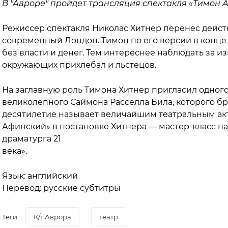
В "Авроре" пройдет трансляция спектакля «Тимон 
Режиссер спектакля Николас Хитнер перенес дейст
современный Лондон. Тимон по его версии в конце
без власти и денег. Тем интереснее наблюдать за
окружающих прихлебал и льстецов.
На заглавную роль Тимона Хитнер пригласил одног
великолепного Саймона Расселла Била, которого бр
десятилетие называет величайшим театральным ак
Афинский» в постановке Хитнера — мастер-класс на
драматурга 21
века».
Язык: английский
Перевод: русские субтитры
Теги:
К/т Аврора
театр