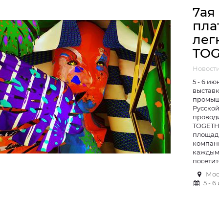
7ая
пла
лег
TOG
Новост
5 - 6 и
выставк
промыш
Русской
проводи
TOGETH
площадк
компан
каждым 
посетит
Мос
5 - 