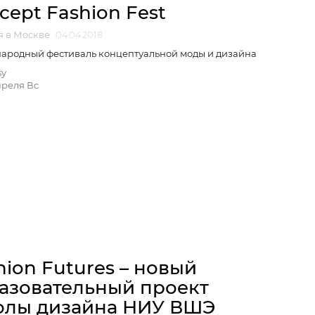
cept Fashion Fest
я в Москве
04.04.2018
ародный фестиваль концептуальной моды и дизайна
sy
преля Вс
hion Futures – новый
азовательный проект
лы дизайна НИУ ВШЭ