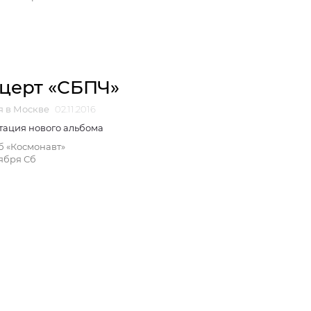
церт «СБПЧ»
я в Москве
02.11.2016
тация нового альбома
б «Космонавт»
ября Сб