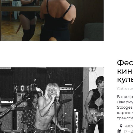
Фес
кин
кул
События
В прог
Джармуш
Stooges
картины
трансс
Авр
17 -