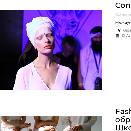
Con
Событи
Междун
Gip
15 А
Fas
обр
Шко