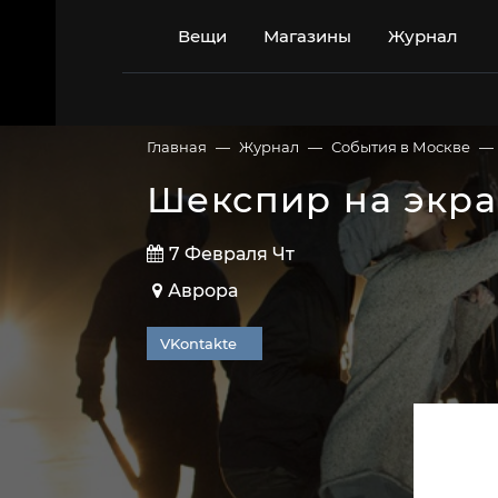
Перейти
к
Вещи
Магазины
Журнал
содержимому
Главная
Журнал
События в Москве
Шекспир на экра
7 Февраля Чт
Аврора
VKontakte