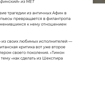
Афинский» из MET
вие трагедии из античных Афин в
 пьесы превращается в филантропа
 изменившимся к нему отношением
о из своих любимых исполнителей —
итанская критика вот уже второе
тером своего поколения. «Тимон
 тему «как сделать из Шекспира