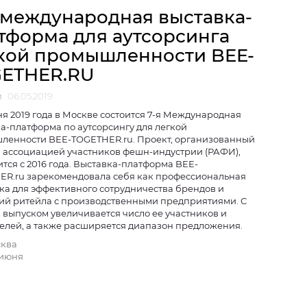
 международная выставка-
тформа для аутсорсинга
кой промышленности BEE-
ETHER.RU
и
06.05.2019
юня 2019 года в Москве состоится 7-я Международная
а-платформа по аутсорсингу для легкой
ленности BEE-TOGETHER.ru. Проект, организованный
 ассоциацией участников фешн-индустрии (РАФИ),
тся с 2016 года. Выставка-платформа BEE-
ER.ru зарекомендовала себя как профессиональная
а для эффективного сотрудничества брендов и
ий ритейла с производственными предприятиями. С
выпуском увеличивается число ее участников и
елей, а также расширяется диапазон предложения.
ква
6 июня