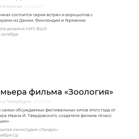
я в Москве
24.10.2017
амках состоится серия встреч и воркшопов с
ерами из Дании, Финляндии и Германии
ла дизайна НИУ ВШЭ
 1 октября
мьера фильма «Зоология»
 в Петербурге
21.11.2016
 самых обсуждаемых фестивальных хитов этого года от
ра Ивана И. Твердовского, создателя фильма «Класс
ции»
рытая киностудия «Лендок»
оября Ср