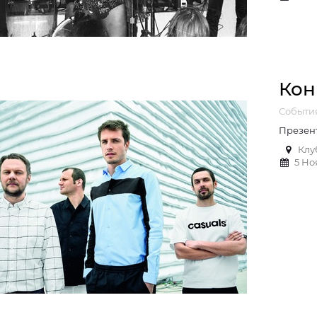
Кон
Событи
Презен
Клу
5 Но