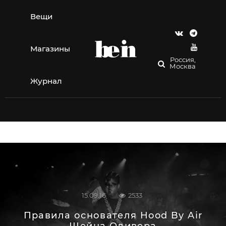
Перейти
к
Вещи
содержимому
Магазины
Россия,
Москва
Журнал
15.09.16
2533
Правила основателя Hood By Air