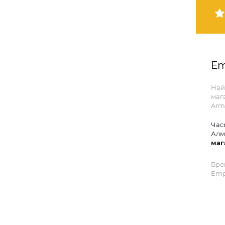
Em
Най
маг
Arm
Час
Алм
маг
Бре
Emp