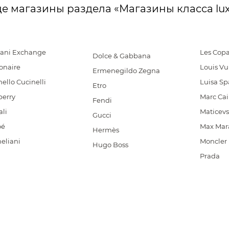
е магазины раздела «Магазины класса lu
ani Exchange
Les Copa
Dolce & Gabbana
ionaire
Louis Vu
Ermenegildo Zegna
ello Cucinelli
Luisa Sp
Etro
berry
Marc Ca
Fendi
li
Maticevs
Gucci
oé
Max Mar
Hermès
eliani
Moncler
Hugo Boss
Prada