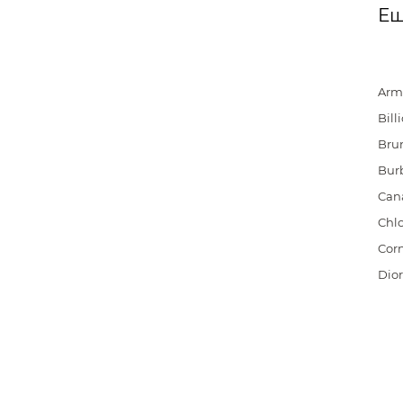
Ещ
Arm
Bill
Brun
Bur
Cana
Chl
Corn
Dior