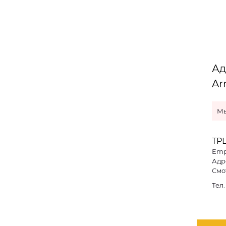
Ад
Ar
Мы
ТРЦ
Emp
Адре
Смо
Тел