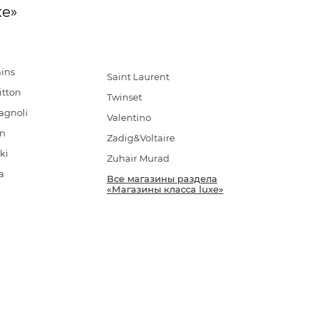
xe»
ins
Saint Laurent
itton
Twinset
agnoli
Valentino
in
Zadig&Voltaire
ki
Zuhair Murad
a
Все магазины раздела
«Магазины класса luxe»