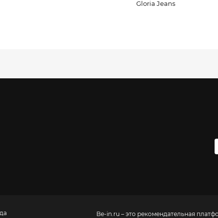
Gloria Jeans
да
Be-in.ru – это рекомендательная платф