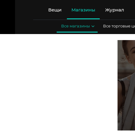
Перейти
к
Вещи
Магазины
Журнал
содержимому
Все магазины
Все торговые 