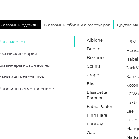
Магазины одежды
Магазины обуви и аксессуаров
Другие ма
Albione
Масс-маркет
H&M
Birelin
Hous
оссийские марки
Bizzarro
Isabel
Дизайнеры новой волны
Colin's
Jack&
Cropp
Kanzl
агазины класса luxe
Elis
Koton
агазины сегмента bridge
Elisabetta
LC Wa
Franchi
Lakbi
Fabio Paoloni
Lee
Finn Flare
Lusio
FunDay
Mang
Gap
Marks