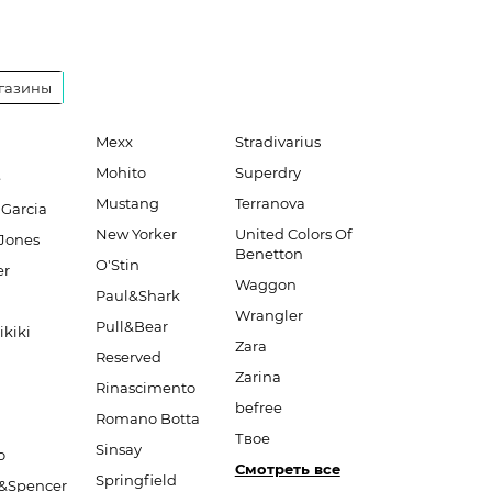
газины
Mexx
Stradivarius
Mohito
Superdry
e
Mustang
Terranova
 Garcia
New Yorker
United Colors Of
Jones
Benetton
O'Stin
er
Waggon
Paul&Shark
Wrangler
Pull&Bear
ikiki
Zara
Reserved
Zarina
Rinascimento
befree
Romano Botta
Твое
Sinsay
o
Смотреть все
Springfield
&Spencer