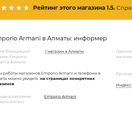
Рейтинг этого магазина
1.5
.
Спра
porio Armani в Алматы: информер
ти ближайший
1 магазин в Алматы
Просмо
азин Emporio
магазин
ani в Алматы
ы работы магазинов Emporio Armani и телефоны в
Русская
аты можно увидеть
на страницах конкретных
азинов
Индекс 
нды в магазине
Emporio Armani
orio Armani: