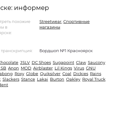
рске: информер
треть похожие
Streetwear
,
Спортивные
ны в
магазины
ярске:
 транскрипция:
Бордшоп №1 Красноярск
Chocolate
JSLV
DC Shoes
Sugapoint
Claw
Saucony
 SB
Anon
MOD
Airblaster
Lil Kings
Virus
GNU
labong
Roxy
Globe
Quiksilver
Coal
Dickies
Rains
x
Slackers
Stance
Lakai
Burton
Oakley
Royal Truck
dent