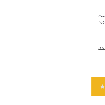
Ске
Раб
О М