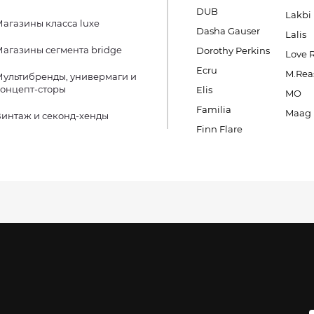
DUB
Lakbi
агазины класса luxe
Dasha Gauser
Lalis
агазины сегмента bridge
Dorothy Perkins
Love 
Ecru
M.Rea
ультибренды, универмаги и
онцепт-сторы
Elis
MO
Familia
Maag
интаж и секонд-хенды
Finn Flare