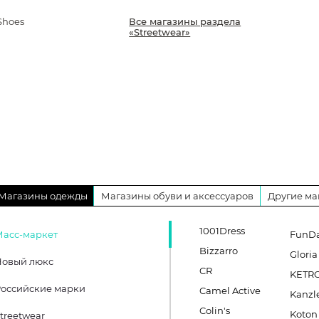
Shoes
Все магазины раздела
«Streetwear»
Магазины одежды
Магазины обуви и аксессуаров
Другие ма
1001Dress
Масс-маркет
FunD
Bizzarro
Gloria
Новый люкс
CR
KETR
оссийские марки
Camel Active
Kanzl
Colin's
Koton
treetwear