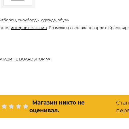
йтборды, сноуборды, одежда, обувь
отает
интернет-магазин
. Возможна доставка товаров в Краснояр
АГАЗИНЕ BOARDSHOP №1
Магазин никто не
Ста
оценивал
.
пер