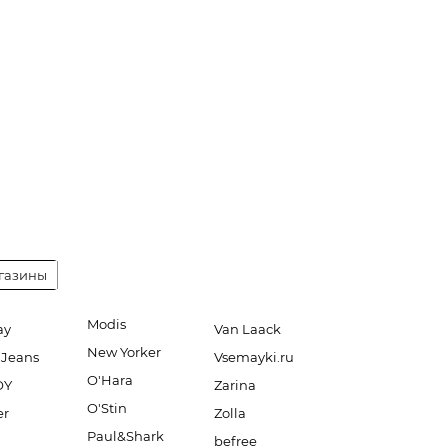
газины
Modis
ay
Van Laack
New Yorker
 Jeans
Vsemayki.ru
O'Hara
OY
Zarina
O'Stin
er
Zolla
Paul&Shark
befree