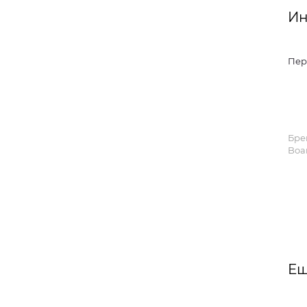
Ин
Пер
Бре
Boa
Ещ