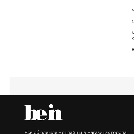
М
М
М
к
В
Все об одежде – онлайн и в магазинах города