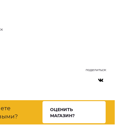
ск
поделиться:
нете
ОЦЕНИТЬ
выми?
МАГАЗИН?