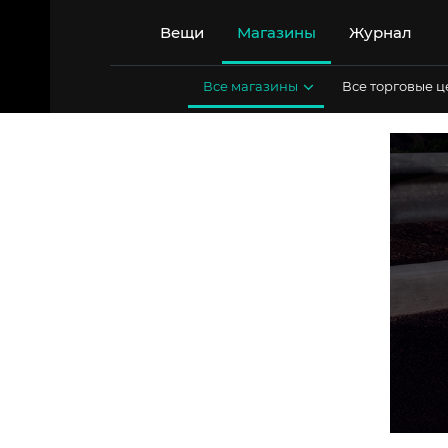
Перейти
к
Вещи
Магазины
Журнал
содержимому
Все магазины
Все торговые 