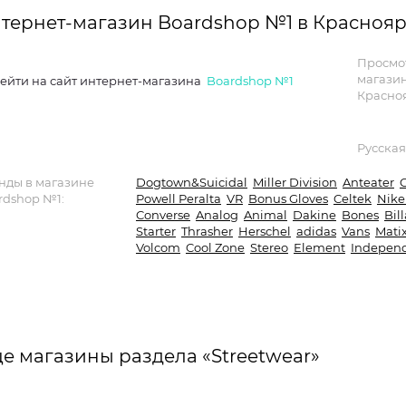
тернет-магазин Boardshop №1 в Красноя
Просмо
магази
ейти на сайт интернет-магазина
Boardshop №1
Красно
Русская
нды в магазине
Dogtown&Suicidal
Miller Division
Anteater
rdshop №1:
Powell Peralta
VR
Bonus Gloves
Celtek
Nike
Converse
Analog
Animal
Dakine
Bones
Bil
Starter
Thrasher
Herschel
adidas
Vans
Mati
Volcom
Cool Zone
Stereo
Element
Indepen
е магазины раздела «Streetwear»