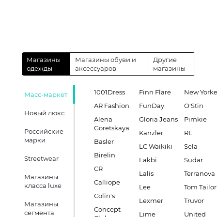
Магазины
Магазины обуви и
Другие
одежды
аксессуаров
магазины
1001Dress
Finn Flare
New Yorke
Масс-маркет
AR Fashion
FunDay
O'Stin
Новый люкс
Alena
Gloria Jeans
Pimkie
Goretskaya
Российские
Kanzler
RE
марки
Basler
LC Waikiki
Sela
Birelin
Streetwear
Lakbi
Sudar
CR
Lalis
Terranova
Магазины
Calliope
класса luxe
Lee
Tom Tailor
Colin's
Lexmer
Truvor
Магазины
Concept
сегмента
Lime
United