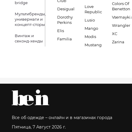
Club
bridge
Colors Of
Love
Desigual
Benetton
Republic
Мультибренды,
Dorothy
Vsemayki.
универмаги и
Lusio
Perkins
концепт-сторы
Wrangler
Mango
Elis
XC
Винтаж и
Modis
Familia
секонд-хенды
Zarina
Mustang
Все об одежде – онлайн и в магазинах города
Пятница, 7 Август 2026 г.