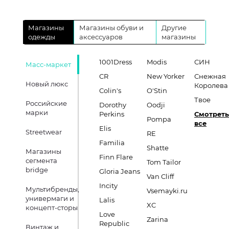
Магазины
Магазины обуви и
Другие
одежды
аксессуаров
магазины
1001Dress
Modis
СИН
Масс-маркет
CR
New Yorker
Снежная
Новый люкс
Королева
Colin's
O'Stin
Твое
Российские
Dorothy
Oodji
марки
Perkins
Смотреть
Pompa
все
Elis
Streetwear
RE
Familia
Shatte
Магазины
Finn Flare
сегмента
Tom Tailor
bridge
Gloria Jeans
Van Cliff
Incity
Мультибренды,
Vsemayki.ru
универмаги и
Lalis
XC
концепт-сторы
Love
Zarina
Republic
Винтаж и