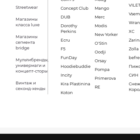
VILE
Streetwear
Concept Club
Mango
Vsem
DUB
Merc
Магазины
Wran
класса luxe
Dorothy
Modis
Perkins
XC
New Yorker
Магазины
Ecru
Zarin
сегмента
O'Stin
bridge
F5
Zolla
Oodji
FunDay
befre
Мультибренды,
Orsay
универмаги и
Hoodiebuddie
Пиж
Pompa
концепт-сторы
Incity
СИН
Primerova
Винтаж и
Kira Plastinina
Снеж
RE
секонд-хенды
Коро
Koton