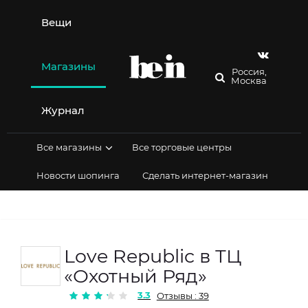
Перейти
к
Вещи
содержимому
Магазины
Россия,
Москва
Журнал
Все магазины
Все торговые центры
Новости шопинга
Сделать интернет-магазин
Love Republic в ТЦ
«Охотный Ряд»
3.3
Отзывы : 39