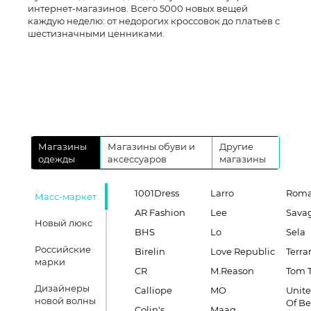
интернет-магазинов. Всего 5000 новых вещей
каждую неделю: от недорогих кроссовок до платьев с
шестизначными ценниками.
Магазины
Магазины обуви и
Другие
одежды
аксессуаров
магазины
1001Dress
Larro
Roma
Масс-маркет
AR Fashion
Lee
Sava
Новый люкс
BHS
Lo
Sela
Российские
Birelin
Love Republic
Terra
марки
CR
M.Reason
Tom T
Дизайнеры
Calliope
MO
Unite
новой волны
Of B
Colin's
Maag