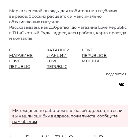
Марка женской одежды для любительниц глубоких
вырезов, броских расцветок и максимально
обтягивающих силуэтов
Рассказываем, как добраться до магазина Love Republic
в ТЦ «Охотный Ряд» – адрес, часы работы, карта проезда
и контакты
О
КАТАЛОГИ
LOVE
МАГАЗИНЕ
И АКЦИИ
REPUBLIC В
LOVE
LOVE
МОСКВЕ
REPUBLIC
REPUBLIC
поделиться:
Мы ежедневно работаем над базой адресов, но если
вы нашли ошибку в адресе, пожалуйста,
сообщите
нам об этом