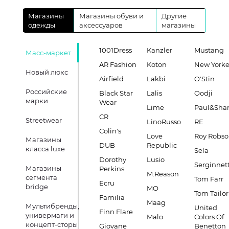
Магазины
Магазины обуви и
Другие
одежды
аксессуаров
магазины
1001Dress
Kanzler
Mustang
Масс-маркет
AR Fashion
Koton
New Yorke
Новый люкс
Airfield
Lakbi
O'Stin
Российские
Black Star
Lalis
Oodji
марки
Wear
Lime
Paul&Sha
CR
Streetwear
LinoRusso
RE
Colin's
Love
Roy Robs
Магазины
DUB
Republic
класса luxe
Sela
Dorothy
Lusio
Serginnett
Магазины
Perkins
M.Reason
сегмента
Tom Farr
Ecru
bridge
MO
Tom Tailor
Familia
Maag
Мультибренды,
United
Finn Flare
универмаги и
Malo
Colors Of
концепт-сторы
Giovane
Benetton