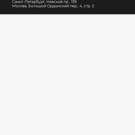
Санкт-Петербург, Невский пр., 139
Москва, Большой Ордынский пер., 4, стр. 2