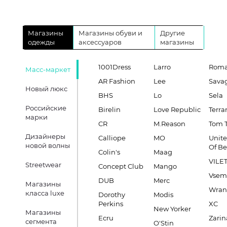
Магазины
Магазины обуви и
Другие
одежды
аксессуаров
магазины
1001Dress
Larro
Roma
Масс-маркет
AR Fashion
Lee
Sava
Новый люкс
BHS
Lo
Sela
Российские
Birelin
Love Republic
Terra
марки
CR
M.Reason
Tom T
Дизайнеры
Calliope
MO
Unite
новой волны
Of B
Colin's
Maag
VILE
Streetwear
Concept Club
Mango
Vsem
DUB
Merc
Магазины
Wran
класса luxe
Dorothy
Modis
Perkins
XC
New Yorker
Магазины
Ecru
Zarin
сегмента
O'Stin