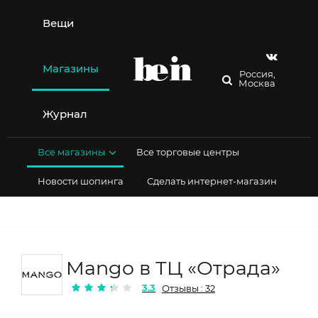
Перейти
к
Вещи
содержимому
Магазины
Россия,
Москва
Журнал
Все магазины
Все торговые центры
Новости шопинга
Сделать интернет-магазин
Mango в ТЦ «Отрада»
3.3
Отзывы : 32