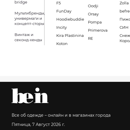
bridge
F5
Zolla
Oodji
FunDay
befre
Мультибренды,
Orsay
универмаги и
Hoodiebuddie
Пиж
Pompa
концепт-сторы
Incity
СИН
Primerova
Винтаж и
Kira Plastinina
Снеж
RE
секонд-хенды
Коро
Koton
Все об одежде – онлайн и в магазинах города
Пятница, 7 Август 2026 г.