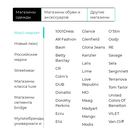
Магазины
Магазины обуви и
Другие
одежды
аксессуаров
магазины
1001Dress
Glance
O'Stin
Масс-маркет
AR Fashion
Glenfield
Oodji
Новый люкс
Baon
Gloria Jeans
RE
Российские
Betty
Kanzler
Savage
марки
Barclay
Lalis
Sela
CR
Streetwear
Lime
Serginnett
Colin's
Love
Terranova
Магазины
DUB
Republic
класса luxe
Tom Tailor
Donatto
MO
United
Магазины
Dorothy
Maag
Colors Of
сегмента
Perkins
Benetton
bridge
Madyart
Ecru
VILET
Mango
Мультибренды,
Elis
Van Cliff
универмаги и
Modis