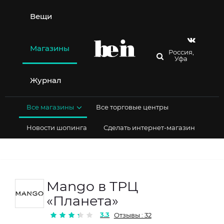
Перейти
к
Вещи
содержимому
Магазины
Россия,
Уфа
Журнал
Все магазины
Все торговые центры
Новости шопинга
Сделать интернет-магазин
Mango в ТРЦ
«Планета»
3.3
Отзывы : 32