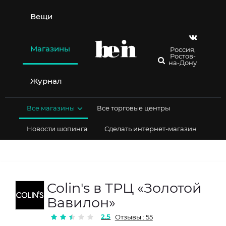
Перейти
к
Вещи
содержимому
Магазины
Россия,
Ростов-
на-Дону
Журнал
Все магазины
Все торговые центры
Новости шопинга
Сделать интернет-магазин
Colin's в ТРЦ «Золотой
Вавилон»
2.5
Отзывы : 55