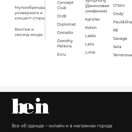
Symphony
Concept
O'Stin
(Джинсовая
Мультибренды,
Club
симфония)
универмаги и
Oodji
DUB
концепт-сторы
Kanzler
Paul&Sha
Diplomat
Koton
Винтаж и
RE
Donatto
секонд-хенды
Lakbi
Savage
Dorothy
Lalis
Perkins
Sela
Lime
Ecru
Terranova
Все об одежде – онлайн и в магазинах города