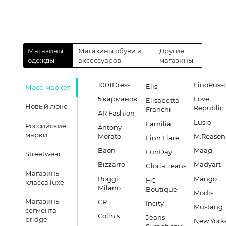
Магазины
Магазины обуви и
Другие
одежды
аксессуаров
магазины
1001Dress
LinoRuss
Elis
Масс-маркет
5 карманов
Love
Elisabetta
Новый люкс
Republic
Franchi
AR Fashion
Lusio
Familia
Российские
Antony
марки
Morato
M.Reason
Finn Flare
Baon
Maag
FunDay
Streetwear
Bizzarro
Madyart
Gloria Jeans
Магазины
Boggi
Mango
HC
класса luxe
Milano
Boutique
Modis
Магазины
CR
Incity
Mustang
сегмента
Colin's
Jeans
bridge
New York