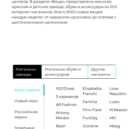
центров. В разделе «Вещи» представлена женская,
мужская и детская одежда, обувь и аксессуары из 200
интернет-магазинов. Всего 5000 новых вещей
каждую неделю: от недорогих кроссовок до платьев с
шестизначными ценниками.
Магазины
Магазины обуви и
Другие
одежды
аксессуаров
магазины
1001Dress
Elisabetta
Love
Масс-маркет
Franchi
Republic
5 карманов
Новый люкс
Familia
Lusio
AR Fashion
Finn Flare
M.Reason
Российские
Antony
марки
Morato
FunDay
MO
Baon
Giovane
Maag
Streetwear