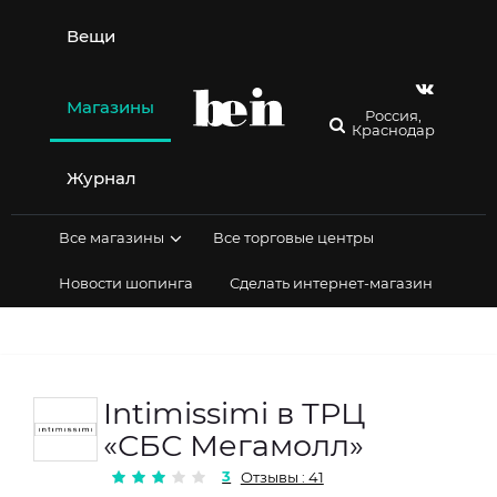
Перейти
к
Вещи
содержимому
Магазины
Россия,
Краснодар
Журнал
Все магазины
Все торговые центры
Новости шопинга
Сделать интернет-магазин
Intimissimi в ТРЦ
«СБС Мегамолл»
3
Отзывы : 41