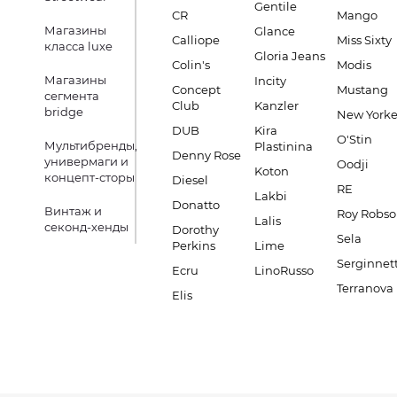
Gentile
CR
Mango
Магазины
Glance
Calliope
Miss Sixty
класса luxe
Gloria Jeans
Colin's
Modis
Магазины
Incity
Concept
Mustang
сегмента
Club
Kanzler
bridge
New Yorke
DUB
Kira
O'Stin
Мультибренды,
Plastinina
Denny Rose
универмаги и
Oodji
Koton
концепт-сторы
Diesel
RE
Lakbi
Donatto
Винтаж и
Roy Robs
Lalis
секонд-хенды
Dorothy
Sela
Perkins
Lime
Serginnett
Ecru
LinoRusso
Terranova
Elis