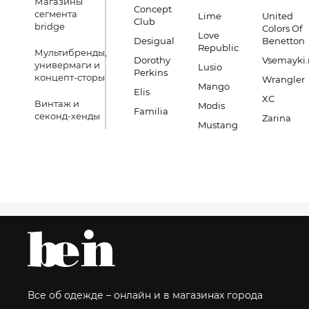
Магазины
Concept
сегмента
Lime
United
Club
bridge
Colors Of
Love
Desigual
Benetton
Republic
Мультибренды,
Dorothy
Vsemayki.
универмаги и
Lusio
Perkins
концепт-сторы
Wrangler
Mango
Elis
XC
Винтаж и
Modis
Familia
секонд-хенды
Zarina
Mustang
Все об одежде – онлайн и в магазинах города