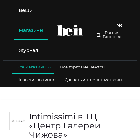
Перейти
к
Вещи
содержимому
Магазины
Россия,
Воронеж
Журнал
Все магазины
Все торговые центры
Новости шопинга
Сделать интернет-магазин
Intimissimi в ТЦ
«Центр Галереи
Чижова»