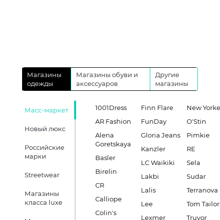
Магазины
Магазины обуви и
Другие
одежды
аксессуаров
магазины
1001Dress
Finn Flare
New Yorke
Масс-маркет
AR Fashion
FunDay
O'Stin
Новый люкс
Alena
Gloria Jeans
Pimkie
Goretskaya
Российские
Kanzler
RE
марки
Basler
LC Waikiki
Sela
Birelin
Streetwear
Lakbi
Sudar
CR
Lalis
Terranova
Магазины
Calliope
класса luxe
Lee
Tom Tailor
Colin's
Lexmer
Truvor