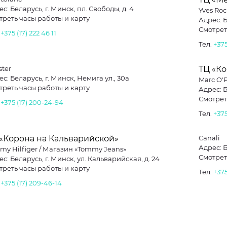
с: Беларусь, г. Минск, пл. Свободы, д. 4
Yves Ro
треть часы работы и карту
Адрес: Б
Смотрет
.
+375 (17) 222 46 11
Тел.
+375
ster
ТЦ «К
с: Беларусь, г. Минск, Немига ул., 30а
Marc O'
треть часы работы и карту
Адрес: Б
Смотрет
.
+375 (17) 200-24-94
Тел.
+375
 «Корона на Кальварийской»
Canali
Адрес: Б
my Hilfiger / Магазин «Tommy Jeans»
Смотрет
с: Беларусь, г. Минск, ул. Кальварийская, д. 24
треть часы работы и карту
Тел.
+375
.
+375 (17) 209-46-14