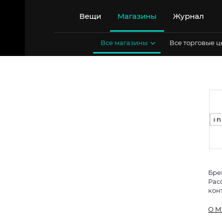
Перейти
к
Вещи
Магазины
Журнал
содержимому
Все магазины
Все торговые 
Бре
Расс
кон
О М