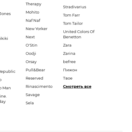
Therapy
Stradivarius
Mohito
Jones
Tom Farr
Naf Naf
Tom Tailor
New Yorker
United Colors Of
Next
Benetton
ikiki
O'Stin
Zara
Oodji
Zarina
Orsay
befree
Pull&Bear
Пижон
Republic
Reserved
Твое
o
Rinascimento
Смотреть все
o Man
Savage
ine.
day
Sela