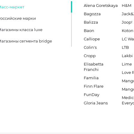
Alena Goretskaya
H&M
Масс-маркет
Bagozza
Jack&
оссийские марки
Balizza
Joop!
агазины класса luxe
Baon
Koton
Calliope
LC Wa
агазины сегмента bridge
Colin's
LTB
Cropp
Lakbi
Elisabetta
Lime
Franchi
Love 
Familia
Mang
Finn Flare
Mang
FunDay
Medic
Gloria Jeans
Every