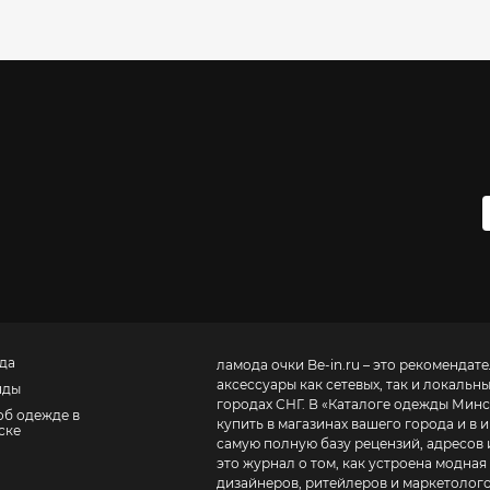
да
ламода очки
Be-in.ru – это рекоменда
аксессуары как сетевых, так и локальн
нды
городах СНГ. В «
Каталоге одежды Минс
об одежде в
купить в магазинах вашего города и в и
ске
самую полную базу рецензий, адресов и теле
это журнал о том, как устроена модная
дизайнеров, ритейлеров и маркетолого