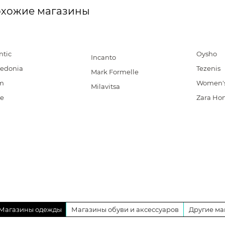
хожие магазины
ntic
Oysho
Incanto
zedonia
Tezenis
Mark Formelle
m
Women's
Milavitsa
ke
Zara Ho
Магазины одежды
Магазины обуви и аксессуаров
Другие ма