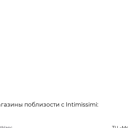
газины поблизости с Intimissimi:
tblanc
ТЦ «М