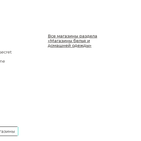
Все магазины раздела
«Магазины белья и
домашней одежды»
ecret
me
газины