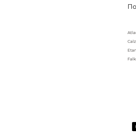
По
Atla
Cal
Eta
Fal