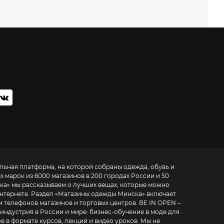
тельная платформа, на которой собраны одежда, обувь и
ых марок из 6000 магазинов в 200 городах России и 50
ка
» мы рассказываем о лучших вещах, которые можно
нтернете. Раздел «
Магазины одежды Минска
» включает
фонов магазинов и торговых центров. BE IN OPEN –
 индустрия в России и мире:
бизнес-обучение в моде для
в в формате курсов, лекций и видео уроков
. Мы не