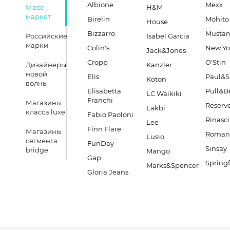
Albione
Mexx
Масс-
H&M
маркет
Birelin
Mohito
House
Bizzarro
Musta
Российские
Isabel Garcia
марки
Colin's
New Yo
Jack&Jones
Cropp
O'Stin
Дизайнеры
Kanzler
новой
Elis
Paul&S
Koton
волны
Elisabetta
Pull&B
LC Waikiki
Franchi
Магазины
Reserv
Lakbi
класса luxe
Fabio Paoloni
Rinasc
Lee
Finn Flare
Магазины
Romano
Lusio
сегмента
FunDay
Sinsay
bridge
Mango
Gap
Springf
Marks&Spencer
Gloria Jeans