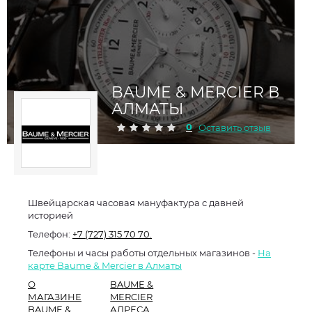
BAUME & MERCIER В
АЛМАТЫ
0
Оставить отзыв
Швейцарская часовая мануфактура с давней
историей
Телефон:
+7 (727) 315 70 70.
Телефоны и часы работы отдельных магазинов -
На
карте Baume & Mercier в Алматы
О
BAUME &
МАГАЗИНЕ
MERCIER
BAUME &
АДРЕСА