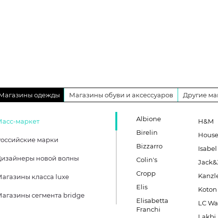
Магазины одежды
Магазины обуви и аксессуаров
Другие ма
Albione
Масс-маркет
H&M
Birelin
Hous
оссийские марки
Bizzarro
Isabel
Дизайнеры новой волны
Colin's
Jack&
Cropp
Kanzl
агазины класса luxe
Elis
Koton
агазины сегмента bridge
Elisabetta
LC Wa
Franchi
Lakbi