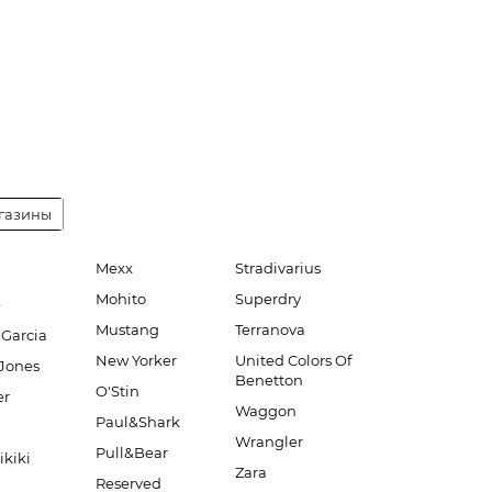
газины
Mexx
Stradivarius
Mohito
Superdry
e
Mustang
Terranova
 Garcia
New Yorker
United Colors Of
Jones
Benetton
O'Stin
er
Waggon
Paul&Shark
Wrangler
Pull&Bear
ikiki
Zara
Reserved