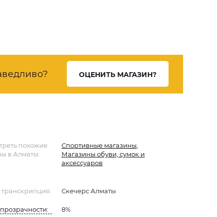
аведливо?
ОЦЕНИТЬ МАГАЗИН?
треть похожие
Спортивные магазины
,
ы в Алматы:
Магазины обуви, сумок и
аксессуаров
 транскрипция:
Скечерс Алматы
прозрачности:
8%