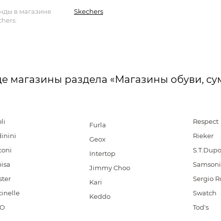
нды в магазине
Skechers
hers:
е магазины раздела «Магазины обуви, су
li
Respect
Furla
inini
Rieker
Geox
coni
S.T.Dup
Intertop
isa
Samsoni
Jimmy Choo
ster
Sergio R
Kari
inelle
Swatch
Keddo
CO
Tod's