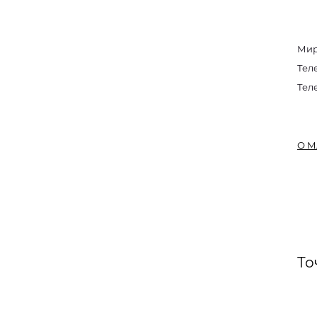
Мир
Тел
Тел
О М
То