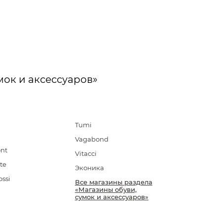
мок и аксессуаров»
Tumi
Vagabond
ont
Vitacci
te
Эконика
ossi
Все магазины раздела
«Магазины обуви,
сумок и аксессуаров»