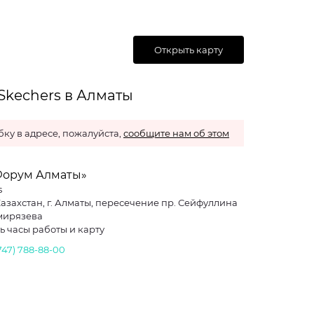
Открыть карту
Skechers в Алматы
ку в адресе, пожалуйста,
сообщите нам об этом
Форум Алматы»
s
Казахстан, г. Алматы, пересечение пр. Сейфуллина
имирязева
ь часы работы и карту
747) 788-88-00