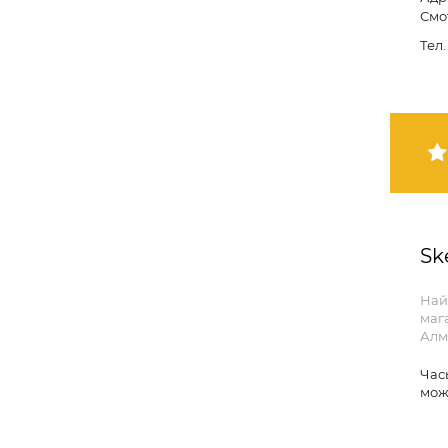
Смо
Тел
Sk
Най
маг
Алм
Час
мож