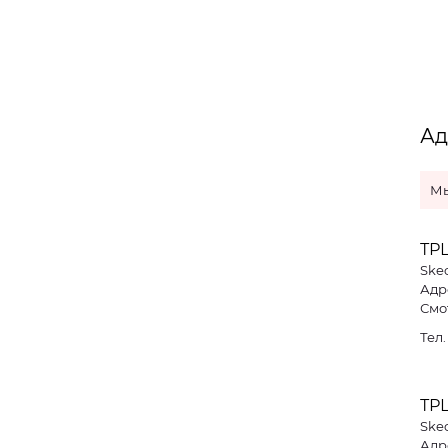
Ад
Мы
ТР
Ske
Адре
Смо
Тел
ТРЦ
Ske
Адре