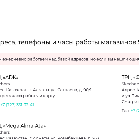
реса, телефоны и часы работы магазинов 
 ежедневно работаем над базой адресов, но если вы нашли ошиб
Ц «ADK»
ТРЦ «
chers
Skecher
с: Казахстан, г. Алматы. ул. Сатпаева, д. 90/1
Адрес: 
треть часы работы и карту
и ул. Т
Смотрет
.
+7 (727) 331-33-41
Тел.
+7 (
 «Mega Alma-Ata»
chers
с: Казахстан, г. Алматы, ул. Розыбакиева, д. 263