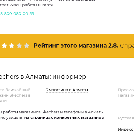
треть часы работы и карту
.
8-800-080-00-55
Рейтинг этого магазина
2.8
.
Спр
echers в Алматы: информер
ти ближайший
3 магазина в Алматы
Просмо
азин Skechers в
магазин
аты
ы работы магазинов Skechers и телефоны в Алматы
но увидеть
на страницах конкретных магазинов
Русская
Индекс 