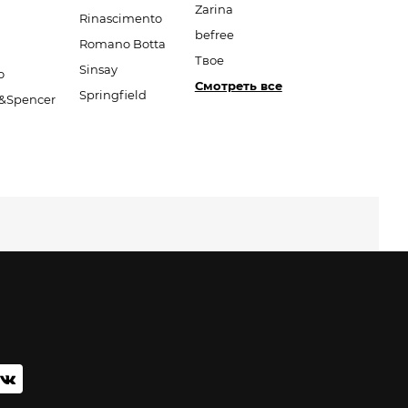
Zarina
Rinascimento
befree
Romano Botta
Твое
Sinsay
o
Смотреть все
Springfield
&Spencer