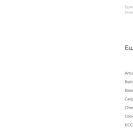
Бре
Skec
Ещ
Artio
Bald
Bas
Carp
Che
Cocc
EC