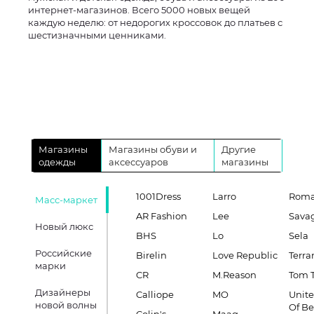
интернет-магазинов. Всего 5000 новых вещей
каждую неделю: от недорогих кроссовок до платьев с
шестизначными ценниками.
Магазины
Магазины обуви и
Другие
одежды
аксессуаров
магазины
1001Dress
Larro
Roma
Масс-маркет
AR Fashion
Lee
Sava
Новый люкс
BHS
Lo
Sela
Российские
Birelin
Love Republic
Terra
марки
CR
M.Reason
Tom T
Дизайнеры
Calliope
MO
Unite
новой волны
Of B