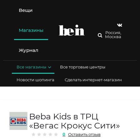
Перейти
к
Вещи
содержимому
Магазины
Россия,
Москва
Журнал
Все магазины
Все торговые центры
Новости шопинга
Сделать интернет-магазин
Beba Kids в ТРЦ
«Вегас Крокус Сити»
0
Оставить отзыв