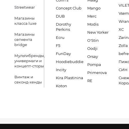
Colin's
Maag
VILE
Streetwear
Concept Club
Mango
Vsem
DUB
Merc
Магазины
Wran
класса luxe
Dorothy
Modis
Perkins
XC
New Yorker
Магазины
Ecru
Zarin
сегмента
O'Stin
bridge
F5
Zolla
Oodji
FunDay
befre
Мультибренды,
Orsay
универмаги и
Hoodiebuddie
Пиж
Pompa
концепт-сторы
Incity
СИН
Primerova
Винтаж и
Kira Plastinina
Снеж
RE
секонд-хенды
Коро
Koton