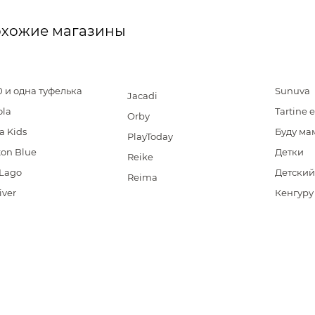
хожие магазины
0 и одна туфелька
Sunuva
Jacadi
ola
Tartine 
Orby
a Kids
Буду ма
PlayToday
ton Blue
Детки
Reike
 Lago
Детский
Reima
iver
Кенгуру