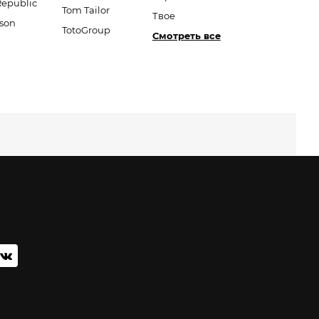
Republic
Tom Tailor
Твое
son
TotoGroup
Смотреть все