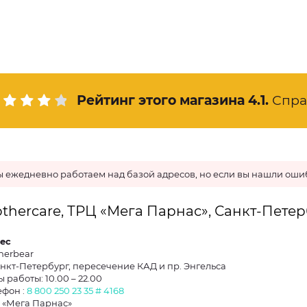
Рейтинг этого магазина
4.1
.
Спра
 ежедневно работаем над базой адресов, но если вы нашли ошиб
thercare, ТРЦ «Мега Парнас», Санкт-Пете
ес
herbear
Санкт-Петербург, пересечение КАД и пр. Энгельса
 работы: 10.00 – 22.00
ефон :
8 800 250 23 35 # 4168
 «Мега Парнас»