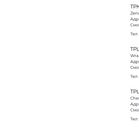
ТРК
Zen
Адре
Смо
Тел
ТРЦ
Wra
Адре
Смо
Тел
ТРЦ
Che
Адре
Смо
Тел