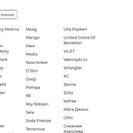
газины
hy Perkins
Maag
Ulla Popken
Mango
United Colors Of
Benetton
on
Mavi
atory
VILET
Modis
lare
Vsemayki.ru
New Yorker
ay
Wrangler
O'Stin
e
XC
Oodji
eld
Zarina
Pompa
ter
Zolla
RE
befree
Roy Robson
Мега Джинс
Sela
СИН
Soda Firenze
er
Снежная
Terranova
Королева