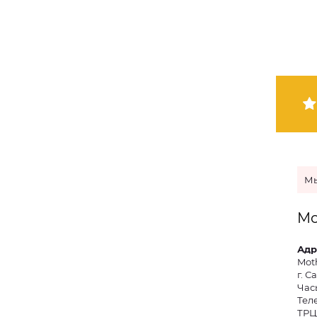
Мы
Mo
Адр
Mot
г. 
Часы
Тел
ТРЦ