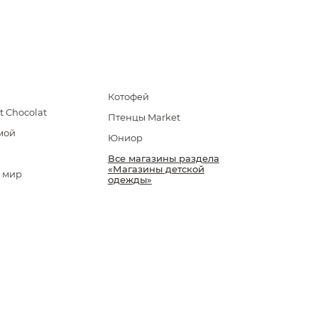
Котофей
et Chocolat
Птенцы Market
мой
Юниор
Все магазины раздела
«Магазины детской
 мир
одежды»