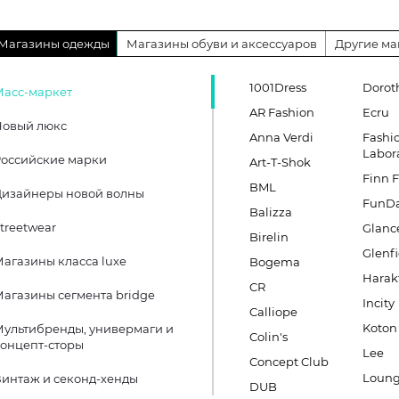
Магазины одежды
Магазины обуви и аксессуаров
Другие ма
1001Dress
Dorot
Масс-маркет
AR Fashion
Ecru
Новый люкс
Anna Verdi
Fashi
Labor
оссийские марки
Art-T-Shok
Finn F
BML
Дизайнеры новой волны
FunD
Balizza
treetwear
Glanc
Birelin
Glenfi
агазины класса luxe
Bogema
Harak
CR
агазины сегмента bridge
Incity
Calliope
Koton
ультибренды, универмаги и
Colin's
онцепт-сторы
Lee
Concept Club
Loung
интаж и секонд-хенды
DUB