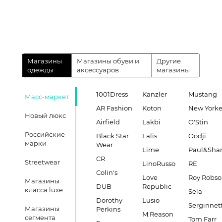
Магазины
Магазины обуви и
Другие
одежды
аксессуаров
магазины
1001Dress
Kanzler
Mustang
Масс-маркет
AR Fashion
Koton
New Yorke
Новый люкс
Airfield
Lakbi
O'Stin
Российские
Black Star
Lalis
Oodji
марки
Wear
Lime
Paul&Sha
CR
Streetwear
LinoRusso
RE
Colin's
Love
Roy Robs
Магазины
DUB
Republic
класса luxe
Sela
Dorothy
Lusio
Serginnett
Магазины
Perkins
M.Reason
сегмента
Tom Farr