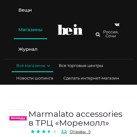
Перейти
к
Вещи
содержимому
Магазины
Россия,
Сочи
Журнал
Все магазины
Все торговые центры
Новости шопинга
Сделать интернет-магазин
Marmalato accessories
в ТРЦ «Моремолл»
3.5
Отзывы : 5