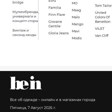
Ecru
bridge
MO
Tom Tailor
Familia
Maag
Мультибренды,
United
Finn Flare
универмаги и
Malo
Colors Of
концепт-сторы
Giovane
Benetton
Mango
Gentile
VILET
Винтаж и
Mavi
Gloria Jeans
секонд-хенды
Van Cliff
Modis
Все об одежде – онлайн и в магазинах города
Пятница, 7 Август 2026 г.