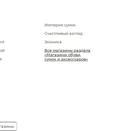
Империя сумок
Счастливый взгляд
ont
Эконика
eat
Все магазины раздела
«Магазины обуви,
а
сумок и аксессуаров»
газины