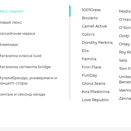
1001Dress
Масс-маркет
Modis
Bizzarro
O'Har
Новый люкс
Camel Active
O'Stin
оссийские марки
Colin's
Oodji
Dorothy Perkins
Orsay
treetwear
Elis
Roy R
агазины класса luxe
Familia
Sela
агазины сегмента bridge
Finn Flare
Tom F
FunDay
United
ультибренды, универмаги и
Benet
онцепт-сторы
Gloria Jeans
Vsema
Kira Plastinina
интаж и секонд-хенды
Zarin
Love Republic