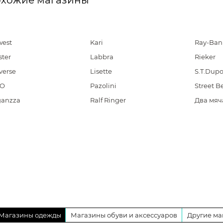
хожие магазины
west
Kari
Ray-Ban
ster
Labbra
Rieker
verse
Lisette
S.T.Dup
CO
Pazolini
Street B
ganzza
Ralf Ringer
Два мяч
Магазины одежды
Магазины обуви и аксессуаров
Другие ма