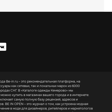
мода
Be-in.ru – это рекомендательная платформа, на
суары как сетевых, так и локальных марок из 6000
родах СНГ. В «
Каталоге одежды Кемерово
» мы
можно купить в магазинах вашего города и в интернете.
включает самую полную базу рецензий, адресов и
 модная
ля дизайнеров, ритейлеров и маркетологов