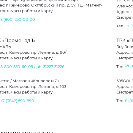
с: г. Кемерово, Октябрьский пр., д. 57, ТЦ «Магнит»
Yves Ro
треть часы работы и карту
Адрес: г
Смотрет
.
8 (800) 250-00-00
Тел.
+7 (
 «Променад 1»
ТРК «П
УАЛЬ
Roy Robs
с: г. Кемерово, пр. Ленина, д. 90/1
Адрес: г
треть часы работы и карту
Смотрет
.
8-800-550-60-09 доб. 31227
31226
Тел.
+7 (
verse / Магазин «Конверс и Я»
585GOL
с: г. Кемерово, пр. Ленина, д. 103
Адрес: г
треть часы работы и карту
Смотрет
.
+7 (3842) 590-890
Тел.
8 (8