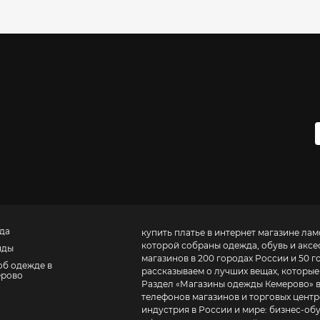
да
купить платье в интернет магазине ла
которой собраны одежда, обувь и аксес
нды
магазинов в 200 городах России и 50 го
об одежде в
рассказываем о лучших вещах, которые 
ерово
Раздел «
Магазины одежды Кемерово
» 
телефонов магазинов и торговых центров. BE IN OPEN – это журнал о том, как устроена
индустрия в России и мире:
бизнес-обучение в моде д