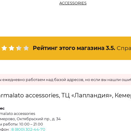
ACCESSORIES
Рейтинг этого магазина
3.5
.
Спра
 ежедневно работаем над базой адресов, но если вы нашли ошиб
rmalato accessories, ТЦ «Лапландия», Кем
ес
malato accessories
емерово, Октябрьский пр., д. 34
 работы: 10.00 – 21.00
ефон :
8 (800) 302-44-70