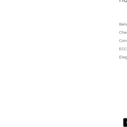
По
Bel
Che
Con
EC
Ele