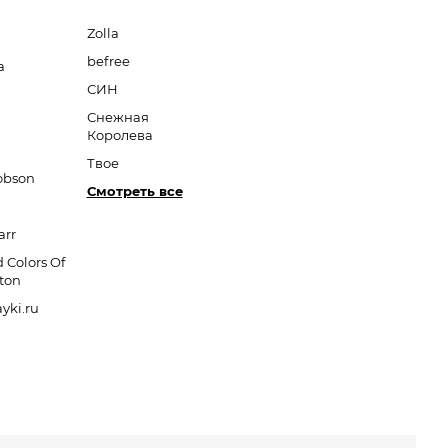
Zolla
befree
a
СИН
Снежная
Королева
Твое
obson
Смотреть все
arr
 Colors Of
ton
yki.ru
a