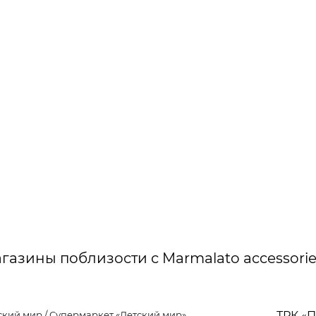
газины поблизости с Marmalato accessorie
ский мир / Супермаркет «Детский мир»
ТРК «П