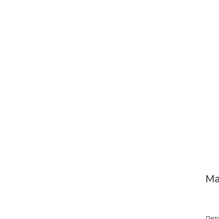
Ма
Дет