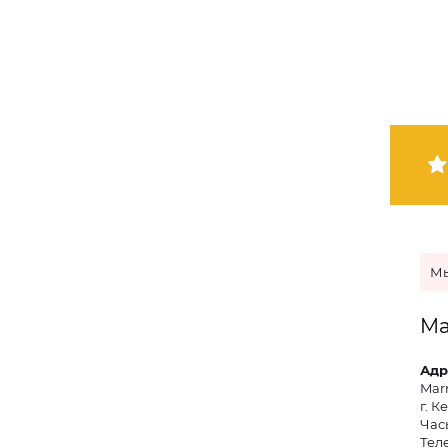
Мы
Ma
Адр
Mar
г. К
Часы
Тел