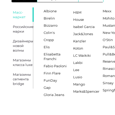
Albione
Mexx
Масс-
H&M
маркет
Birelin
Mohito
House
Bizzarro
Musta
Российские
Isabel Garcia
марки
Colin's
New Yo
Jack&Jones
Cropp
O'Stin
Дизайнеры
Kanzler
новой
Elis
Paul&S
Koton
волны
Elisabetta
Pull&B
LC Waikiki
Franchi
Магазины
Reserv
Lakbi
класса luxe
Fabio Paoloni
Rinasc
Lee
Finn Flare
Магазины
Romano
Lusio
сегмента
FunDay
Sinsay
bridge
Mango
Gap
Springf
Marks&Spencer
Gloria Jeans