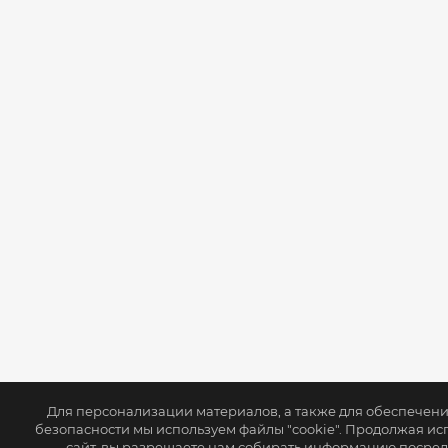
Для персонализации материалов, а также для обеспечен
безопасности мы используем файлы "cookie". Продолжая ис
сайт, вы разрешаете нам собирать информацию посре