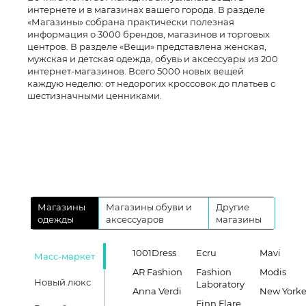
интернете и в магазинах вашего города. В разделе
«Магазины» собрана практически полезная
информация о 3000 брендов, магазинов и торговых
центров. В разделе «Вещи» представлена женская,
мужская и детская одежда, обувь и аксессуары из 200
интернет-магазинов. Всего 5000 новых вещей
каждую неделю: от недорогих кроссовок до платьев с
шестизначными ценниками.
Магазины
Магазины обуви и
Другие
одежды
аксессуаров
магазины
1001Dress
Ecru
Mavi
Масс-маркет
AR Fashion
Fashion
Modis
Новый люкс
Laboratory
Anna Verdi
New Yorke
Finn Flare