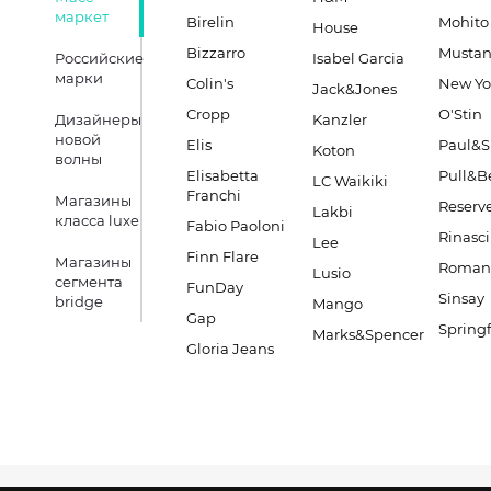
маркет
Birelin
Mohito
House
Bizzarro
Musta
Российские
Isabel Garcia
марки
Colin's
New Yo
Jack&Jones
Cropp
O'Stin
Дизайнеры
Kanzler
новой
Elis
Paul&S
Koton
волны
Elisabetta
Pull&B
LC Waikiki
Franchi
Магазины
Reserv
Lakbi
класса luxe
Fabio Paoloni
Rinasc
Lee
Finn Flare
Магазины
Romano
Lusio
сегмента
FunDay
Sinsay
bridge
Mango
Gap
Springf
Marks&Spencer
Gloria Jeans