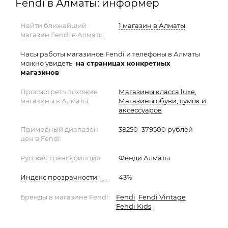
Fendi в Алматы: информер
Найти ближайший
1 магазин в Алматы
магазин Fendi в Алматы
Часы работы магазинов Fendi и телефоны в Алматы
можно увидеть
на страницах конкретных
магазинов
Просмотреть похожие
Магазины класса luxe
,
магазины в Алматы:
Магазины обуви, сумок и
аксессуаров
Примерный диапазон
38250–379500 рублей
цен в Fendi:
Русская транскрипция:
Фенди Алматы
Индекс прозрачности:
43%
Бренды в магазине Fendi:
Fendi
Fendi Vintage
Fendi Kids