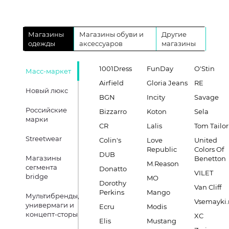
Магазины
Магазины обуви и
Другие
одежды
аксессуаров
магазины
1001Dress
FunDay
O'Stin
Масс-маркет
Airfield
Gloria Jeans
RE
Новый люкс
BGN
Incity
Savage
Российские
Bizzarro
Koton
Sela
марки
CR
Lalis
Tom Tailor
Streetwear
Colin's
Love
United
Republic
Colors Of
DUB
Магазины
Benetton
M.Reason
сегмента
Donatto
VILET
bridge
MO
Dorothy
Van Cliff
Perkins
Mango
Мультибренды,
Vsemayki.
универмаги и
Ecru
Modis
концепт-сторы
XC
Elis
Mustang