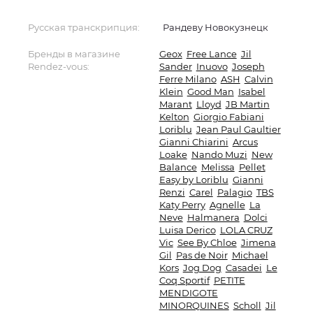
Русская транскрипция:
Рандеву Новокузнецк
Бренды в магазине
Geox
Free Lance
Jil
Rendez-vous:
Sander
Inuovo
Joseph
Ferre Milano
ASH
Calvin
Klein
Good Man
Isabel
Marant
Lloyd
JB Martin
Kelton
Giorgio Fabiani
Loriblu
Jean Paul Gaultier
Gianni Chiarini
Arcus
Loake
Nando Muzi
New
Balance
Melissa
Pellet
Easy by Loriblu
Gianni
Renzi
Carel
Palagio
TBS
Katy Perry
Agnelle
La
Neve
Halmanera
Dolci
Luisa Derico
LOLA CRUZ
Vic
See By Chloe
Jimena
Gil
Pas de Noir
Michael
Kors
Jog Dog
Casadei
Le
Coq Sportif
PETITE
MENDIGOTE
MINORQUINES
Scholl
Jil