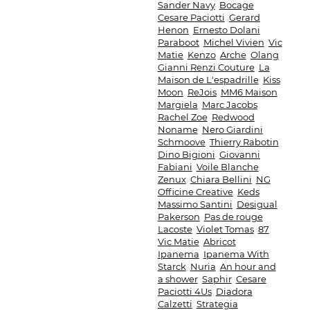
Sander Navy
Bocage
Cesare Paciotti
Gerard
Henon
Ernesto Dolani
Paraboot
Michel Vivien
Vic
Matie
Kenzo
Arche
Olang
Gianni Renzi Couture
La
Maison de L'espadrille
Kiss
Moon
ReJois
MM6 Maison
Margiela
Marc Jacobs
Rachel Zoe
Redwood
Noname
Nero Giardini
Schmoove
Thierry Rabotin
Dino Bigioni
Giovanni
Fabiani
Voile Blanche
Zenux
Chiara Bellini
NG
Officine Creative
Keds
Massimo Santini
Desigual
Pakerson
Pas de rouge
Lacoste
Violet Tomas
87
Vic Matie
Abricot
Ipanema
Ipanema With
Starck
Nuria
An hour and
a shower
Saphir
Cesare
Paciotti 4Us
Diadora
Calzetti
Strategia