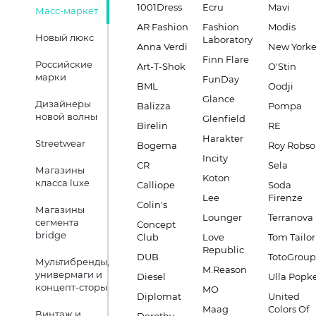
1001Dress
Ecru
Mavi
Масс-маркет
AR Fashion
Fashion
Modis
Новый люкс
Laboratory
Anna Verdi
New Yorke
Finn Flare
Российские
Art-T-Shok
O'Stin
марки
FunDay
BML
Oodji
Glance
Дизайнеры
Balizza
Pompa
новой волны
Glenfield
Birelin
RE
Harakter
Streetwear
Bogema
Roy Robs
Incity
CR
Sela
Магазины
Koton
класса luxe
Calliope
Soda
Lee
Firenze
Colin's
Магазины
Lounger
Terranova
сегмента
Concept
bridge
Club
Love
Tom Tailor
Republic
DUB
TotoGroup
Мультибренды,
M.Reason
универмаги и
Diesel
Ulla Popk
концепт-сторы
MO
Diplomat
United
Maag
Colors Of
Винтаж и